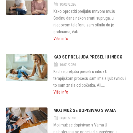
10/03/2026
Kako oprostiti preljubu mrtvom mužu
Godinu dana nakon smrti supruga, u
njegovom telefonu sam otkrila da je
godinama, čak...
Više info
KAD SE PRELJUBA PRESELI U INBOX
16/01/2026
Kad se preljuba preseli u inbox U
terapijskom procesu sam imala ljubavnicu i
to sam znala od početka. Ali,...
Više info
MOJ MUŽ SE DOPISIVAO S VAMA
06/01/2026
Moj muž se dopisivao s Vama U
psihoterapiji se ponekad susrećemo s