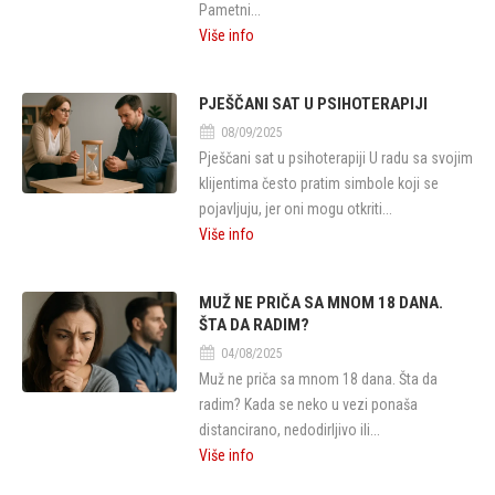
Pametni...
Više info
PJEŠČANI SAT U PSIHOTERAPIJI
08/09/2025
Pješčani sat u psihoterapiji U radu sa svojim
klijentima često pratim simbole koji se
pojavljuju, jer oni mogu otkriti...
Više info
MUŽ NE PRIČA SA MNOM 18 DANA.
ŠTA DA RADIM?
04/08/2025
Muž ne priča sa mnom 18 dana. Šta da
radim? Kada se neko u vezi ponaša
distancirano, nedodirljivo ili...
Više info