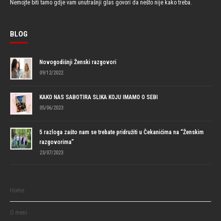
Nemojte biti tamo gdje vam unutrašnji glas govori da nešto nije kako treba.
BLOG
Novogodišnji Ženski razgovori
09/12/2022
KAKO NAS SABOTIRA SLIKA KOJU IMAMO O SEBI
05/06/2023
5 razloga zašto nam se trebate pridružiti u Čekanićima na “Ženskim
razgovorima”
23/07/2023
Home
O meni