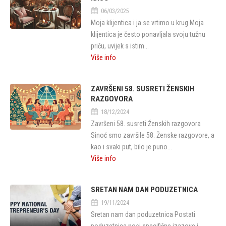
06/03/2025
Moja klijentica i ja se vrtimo u krug Moja
klijentica je često ponavljala svoju tužnu
priču, uvijek s istim...
Više info
ZAVRŠENI 58. SUSRETI ŽENSKIH
RAZGOVORA
18/12/2024
Završeni 58. susreti Ženskih razgovora
Sinoć smo završile 58. Ženske razgovore, a
kao i svaki put, bilo je puno...
Više info
SRETAN NAM DAN PODUZETNICA
19/11/2024
Sretan nam dan poduzetnica Postati