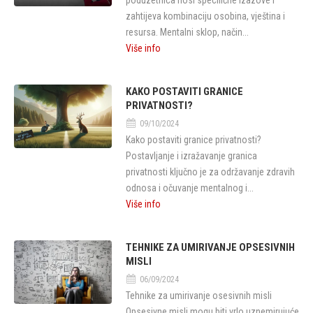
poduzetnica nosi specifične izazove i
zahtijeva kombinaciju osobina, vještina i
resursa. Mentalni sklop, način...
Više info
KAKO POSTAVITI GRANICE
PRIVATNOSTI?
09/10/2024
Kako postaviti granice privatnosti?
Postavljanje i izražavanje granica
privatnosti ključno je za održavanje zdravih
odnosa i očuvanje mentalnog i...
Više info
TEHNIKE ZA UMIRIVANJE OPSESIVNIH
MISLI
06/09/2024
Tehnike za umirivanje osesivnih misli
Opsesivne misli mogu biti vrlo uznemirujuće