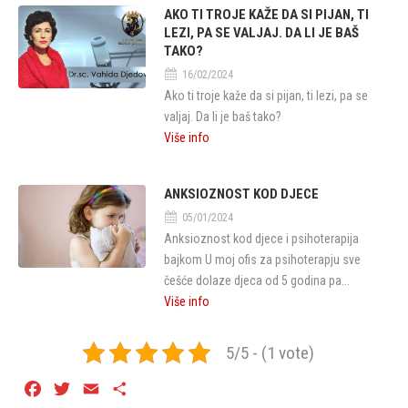
AKO TI TROJE KAŽE DA SI PIJAN, TI
LEZI, PA SE VALJAJ. DA LI JE BAŠ
TAKO?
16/02/2024
Ako ti troje kaže da si pijan, ti lezi, pa se
valjaj. Da li je baš tako?
Više info
ANKSIOZNOST KOD DJECE
05/01/2024
Anksioznost kod djece i psihoterapija
bajkom U moj ofis za psihoterapju sve
češće dolaze djeca od 5 godina pa...
Više info
5/5 - (1 vote)
Facebook
Twitter
Email
Share