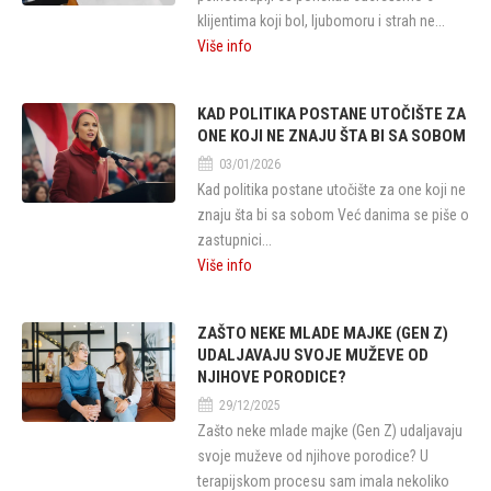
klijentima koji bol, ljubomoru i strah ne...
Više info
KAD POLITIKA POSTANE UTOČIŠTE ZA
ONE KOJI NE ZNAJU ŠTA BI SA SOBOM
03/01/2026
Kad politika postane utočište za one koji ne
znaju šta bi sa sobom Već danima se piše o
zastupnici...
Više info
ZAŠTO NEKE MLADE MAJKE (GEN Z)
UDALJAVAJU SVOJE MUŽEVE OD
NJIHOVE PORODICE?
29/12/2025
Zašto neke mlade majke (Gen Z) udaljavaju
svoje muževe od njihove porodice? U
terapijskom procesu sam imala nekoliko