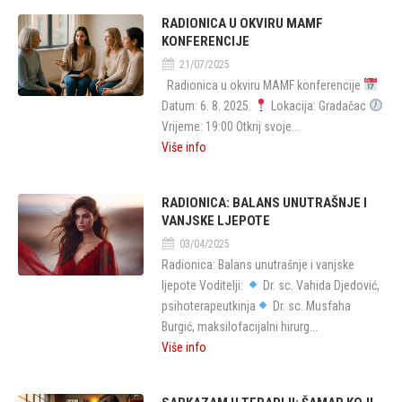
RADIONICA U OKVIRU MAMF
KONFERENCIJE
21/07/2025
Radionica u okviru MAMF konferencije
Datum: 6. 8. 2025.
Lokacija: Gradačac
Vrijeme: 19:00 Otkrij svoje...
Više info
RADIONICA: BALANS UNUTRAŠNJE I
VANJSKE LJEPOTE
03/04/2025
Radionica: Balans unutrašnje i vanjske
ljepote Voditelji:
Dr. sc. Vahida Djedović,
psihoterapeutkinja
Dr. sc. Musfaha
Burgić, maksilofacijalni hirurg...
Više info