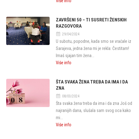
Više info
ZAVRŠENI 50 – TI SUSRETI ŽENSKIH
RAZGOVORA
29/04/2024
U subotu, popodne, kada smo se vraćale iz
Sarajeva, jedna žena mi je rekla: Čestitam!
Imaš sjajan tim žena...
Više info
ŠTA SVAKA ŽENA TREBA DA IMA I DA
ZNA
08/03/2024
Šta svaka žena treba da ima i da zna Još od
najranijih dana, slušala sam svog oca kako
mi...
Više info