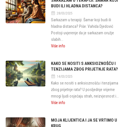
SARKAZAM U TERAPIJI: ŠAMAR KOJI
BUDI ILI HLADNA DISTANCA?
28/03/2025
Sarkazam u terapiji: Šamar koji budi ili
hladna distanca? Piše: Vahida Djedović
Postoji uvjerenje da je sarkazam oružje
slabih...
Više info
KAKO SE NOSITI S ANKSIOZNOŠĆU I
TENZIJAMA ZBOG PRIJETNJE RATA?
14/03/2025
Kako se nositi s anksioznošću i tenzijama
zbog prijetnje rata? U posljednje vrijeme
mnogi ljudi osjećaju strah, neizvjesnost i...
Više info
MOJA KLIJENTICA I JA SE VRTIMO U
KRUG