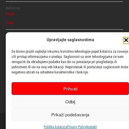
Radionice
Knjige
Video
Razgovaraj
Upravljajte saglasnostima
Ženski
Muški
Da bismo pružili najbolje iskustvo, koristimo tehnologije poput kolačića za čuvanje
i/ili pristup informacijama o uređaju. Saglasnost sa ovim tehnologijama će nam
omogućiti da obrađujemo podatke kao što su ponašanje pri pregledanju ili
Usluge
jedinstveni ID-ovi na ovoj veb lokaciji. Nepristanak ili povlačenje saglasnosti može
negativno uticati na određene karakteristike i funkcije.
Blog
Prihvati
Psiho testovi
Odbij
Kontakt
Prikaži podešavanja
© 2021| Design with ♥ by
Laufer
Politika kolačića
Privacy Policy
Kontakt