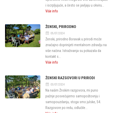
i iscrpljujuće, a često se javljaju u okviru...
Više info
ŽENSKI, PRIRODNO
05/07/2024
Ženski, prirodno Boravak u prirodi može
značajno doprinijeti mentalnom zdravlju na
više načina. Istraživanja su pokazala da
kontakt s...
Više info
ŽENSKI RAZGOVORI U PRIRODI
03/07/2024
Na našim Žnskim razgovora, mi puno
pažnje posvećujemo samopoštovnju i
samopouzdanju, stoga smo julske, 54.
Razgovore po redu, odlučile...