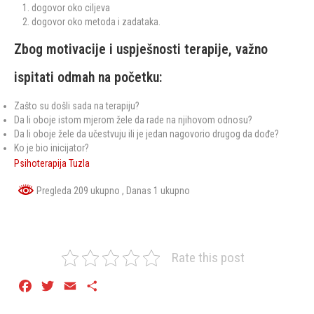
dogovor oko ciljeva
dogovor oko metoda i zadataka.
Zbog motivacije i uspješnosti terapije, važno
ispitati odmah na početku:
Zašto su došli sada na terapiju?
Da li oboje istom mjerom žele da rade na njihovom odnosu?
Da li oboje žele da učestvuju ili je jedan nagovorio drugog da dođe?
Ko je bio inicijator?
Psihoterapija Tuzla
Pregleda 209 ukupno
, Danas 1 ukupno
Rate this post
Facebook
Twitter
Email
Share