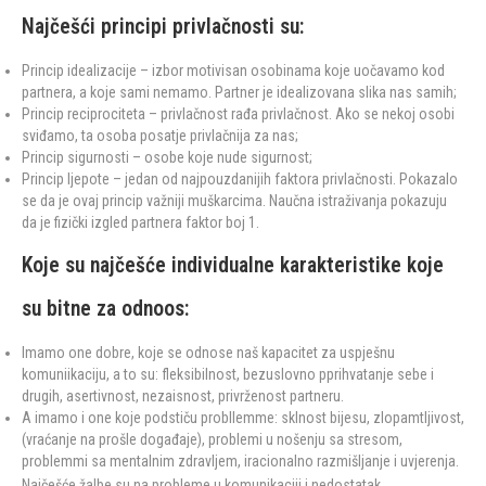
Najčešći principi privlačnosti su:
Princip idealizacije – izbor motivisan osobinama koje uočavamo kod
partnera, a koje sami nemamo. Partner je idealizovana slika nas samih;
Princip reciprociteta – privlačnost rađa privlačnost. Ako se nekoj osobi
sviđamo, ta osoba posatje privlačnija za nas;
Princip sigurnosti – osobe koje nude sigurnost;
Princip ljepote – jedan od najpouzdanijih faktora privlačnosti. Pokazalo
se da je ovaj princip važniji muškarcima. Naučna istraživanja pokazuju
da je fizički izgled partnera faktor boj 1.
Koje su najčešće individualne karakteristike koje
su bitne za odnoos:
Imamo one dobre, koje se odnose naš kapacitet za uspješnu
komuniikaciju, a to su: fleksibilnost, bezuslovno pprihvatanje sebe i
drugih, asertivnost, nezaisnost, privrženost partneru.
A imamo i one koje podstiču probllemme: sklnost bijesu, zlopamtljivost,
(vraćanje na prošle događaje), problemi u nošenju sa stresom,
problemmi sa mentalnim zdravljem, iracionalno razmišljanje i uvjerenja.
Najčešće žalbe su na probleme u komunikaciji i nedostatak