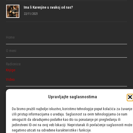
Ima li Karenjine u svakoj od nas?
22/11/2021
Home
O meni
Radionice
Knjige
Video
Razgovaraj
Upravljajte saglasnostima
Ženski
Muški
Da bismo pružili najbolje iskustvo, koristimo tehnologije poput kolačića za čuvanje
i/ili pristup informacijama o uređaju. Saglasnost sa ovim tehnologijama će nam
omogućiti da obrađujemo podatke kao što su ponašanje pri pregledanju ili
Usluge
jedinstveni ID-ovi na ovoj veb lokaciji. Nepristanak ili povlačenje saglasnosti može
negativno uticati na određene karakteristike i funkcije.