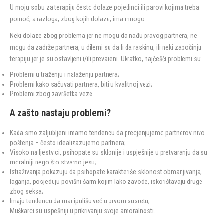
U moju sobu za terapiju često dolaze pojedinci ili parovi kojima treba
pomoć, a razloga, zbog kojih dolaze, ima mnogo.
Neki dolaze zbog problema jer ne mogu da nađu pravog partnera, ne
mogu da zadrže partnera, u dilemi su da li da raskinu, ili neki započinju
terapiju jer je su ostavljeni i/ili prevareni. Ukratko, najčešći problemi su:
Problemi u traženju i nalaženju partnera;
Problemi kako sačuvati partnera, biti u kvalitnoj vezi;
Problemi zbog završetka veze.
A zašto nastaju problemi?
Kada smo zaljubljeni imamo tendencu da precjenjujemo partnerov nivo
poštenja – često idealizazujemo partnera;
Visoko na ljestvici, psihopate su sklonije i uspješnije u pretvaranju da su
moralniji nego što stvarno jesu;
Istraživanja pokazuju da psihopate karakteriše sklonost obmanjivanja,
laganja, posjeduju površni šarm kojim lako zavode, iskorištavaju druge
zbog seksa;
Imaju tendencu da manipulišu već u prvom susretu;
Muškarci su uspešniji u prikrivanju svoje amoralnosti.