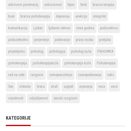
anksiozni poremećaj
anksioznost
bijes
bivši
bracna terapija
brak
bračna psihoterapija
depresija
erekcija
integritet
komunikacija
Ljubav
ljubavni odnosi
nova godina
poduzetnica
poduzetništvo
povjerenje
poštovanje
prava osoba
preljuba
prijateljstvo
psiholog
psihologija
psiholog tuzla
PSIHOPATA
psihoterapija
psihoterapijatuzla
psihoterapija tuzla
Psihoterapije
rad na sebi
razgovor
samopouzdanje
samopoštovanje
seks
Sex
sloboda
Sreća
strah
uspjeh
uvjerenja
veza
veze
vrijednosti
zaljubljenost
ženski razgovori
KATEGORIJE