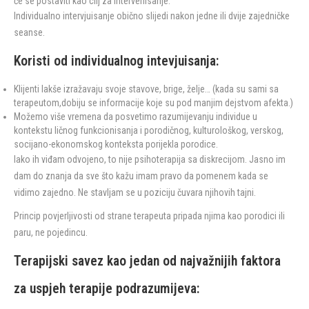
će se postaviti kao cilj za intervenisanje.
Individualno intervjuisanje obično slijedi nakon jedne ili dvije zajedničke
seanse.
Koristi od individualnog intevjuisanja:
Klijenti lakše izražavaju svoje stavove, brige, želje… (kada su sami sa
terapeutom,dobiju se informacije koje su pod manjim dejstvom afekta.)
Možemo više vremena da posvetimo razumijevanju individue u
kontekstu ličnog funkcionisanja i porodičnog, kulturološkog, verskog,
socijano-ekonomskog konteksta porijekla porodice.
Iako ih viđam odvojeno, to nije psihoterapija sa diskrecijom. Jasno im
dam do znanja da sve što kažu imam pravo da pomenem kada se
vidimo zajedno. Ne stavljam se u poziciju čuvara njihovih tajni.
Princip povjerljivosti od strane terapeuta pripada njima kao porodici ili
paru, ne pojedincu.
Terapijski savez kao jedan od najvažnijih faktora
za uspjeh terapije podrazumijeva: