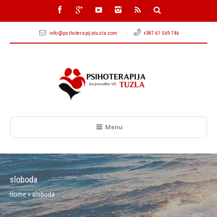
info@psihoterapijatuzla.com
+387 61 569 746
Menu
sloboda
Home
»
sloboda