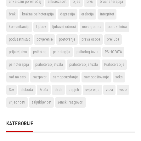
anksiozni poremećaj
anksioznost
bijes
bivši
bracna terapija
brak
bračna psihoterapija
depresija
erekcija
integritet
komunikacija
Ljubav
ljubavni odnosi
nova godina
poduzetnica
poduzetništvo
povjerenje
poštovanje
prava osoba
preljuba
prijateljstvo
psiholog
psihologija
psiholog tuzla
PSIHOPATA
psihoterapija
psihoterapijatuzla
psihoterapija tuzla
Psihoterapije
rad na sebi
razgovor
samopouzdanje
samopoštovanje
seks
Sex
sloboda
Sreća
strah
uspjeh
uvjerenja
veza
veze
vrijednosti
zaljubljenost
ženski razgovori
KATEGORIJE