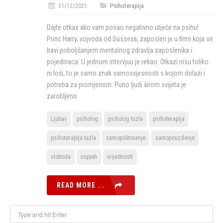
31/12/2021
Psihoterapija
Dajte otkaz ako vam posao negativno utječe na psihu!
Princ Harry, vojvoda od Sussexa, zaposlen je u firmi koja se
bavi poboljšanjem mentalnog zdravlja zaposlenika i
pojedinaca. U jednom intervjuu je rekao: Otkazi nisu toliko
ni loši, to je samo znak samosvjesnosti s kojom dolazi i
potreba za promjenom. Puno ljudi širom svijeta je
zarobljeno
Ljubav
psiholog
psiholog tuzla
psihoterapija
psihoterapija tuzla
samopoštovanje
samopouzdanje
sloboda
uspjeh
vrijednosti
READ MORE ...