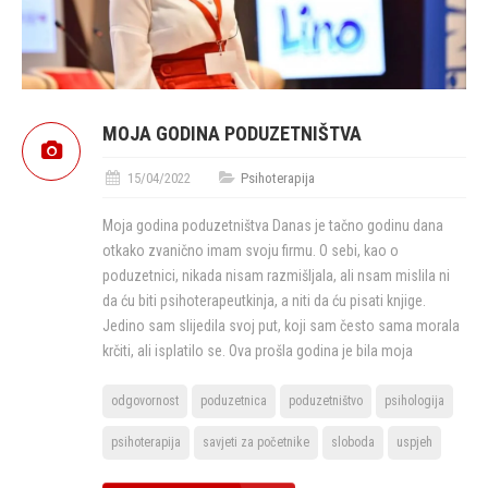
MOJA GODINA PODUZETNIŠTVA
15/04/2022
Psihoterapija
Moja godina poduzetništva Danas je tačno godinu dana
otkako zvanično imam svoju firmu. O sebi, kao o
poduzetnici, nikada nisam razmišljala, ali nsam mislila ni
da ću biti psihoterapeutkinja, a niti da ću pisati knjige.
Jedino sam slijedila svoj put, koji sam često sama morala
krčiti, ali isplatilo se. Ova prošla godina je bila moja
odgovornost
poduzetnica
poduzetništvo
psihologija
psihoterapija
savjeti za početnike
sloboda
uspjeh