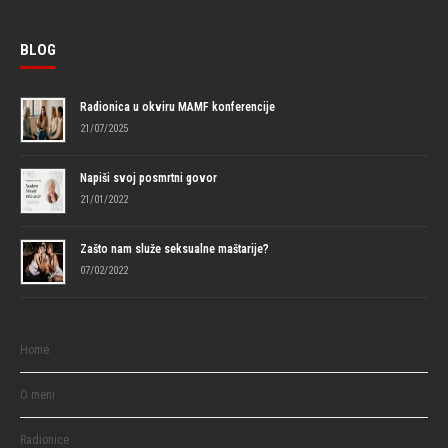
BLOG
Radionica u okviru MAMF konferencije
21/07/2025
Napiši svoj posmrtni govor
21/01/2022
Zašto nam služe seksualne maštarije?
07/02/2022
Home
O meni
Radionice