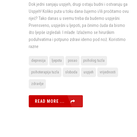
Dok jedni sanjaju uspjeh, drugi ostaju budni i ostvaruju ga
Uspjeh! Koliko puta u toku dana čujemo i/ili pročitamo ovu
riječ? Tako danas u svemu treba da budemo uspješni.
Prvensveno, uspješni u ljepoti, pa činimo čuda da bismo
što ljepše izgledali. I mlađe. Izlažemo se hirurškim
poduhvatima i potpuno zdravi idemo pod nož. Koristimo
razne
depresija
ljepota
posao
psiholog tuzla
psihoterapija tuzla
sloboda
uspjeh
vrijednosti
zdravlje
READ MORE ...