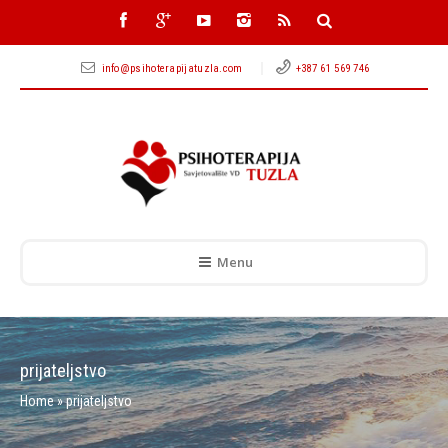
info@psihoterapijatuzla.com
+387 61 569 746
Menu
prijateljstvo
Home
»
prijateljstvo