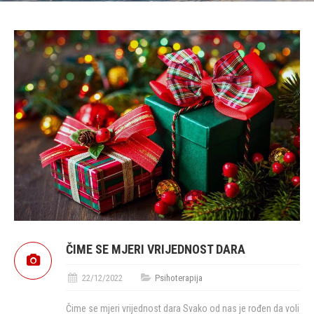
ČIME SE MJERI VRIJEDNOST DARA
22/12/2022
Psihoterapija
Čime se mjeri vrijednost dara Svako od nas je rođen da voli