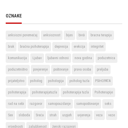
OZNAKE
anksiozni poremećaj
anksioznost
bijes
bivši
bracna terapija
brak
bračna psihoterapija
depresija
erekcija
integritet
komunikacija
Ljubav
ljubavni odnosi
nova godina
poduzetnica
poduzetništvo
povjerenje
poštovanje
prava osoba
preljuba
prijateljstvo
psiholog
psihologija
psiholog tuzla
PSIHOPATA
psihoterapija
psihoterapijatuzla
psihoterapija tuzla
Psihoterapije
rad na sebi
razgovor
samopouzdanje
samopoštovanje
seks
Sex
sloboda
Sreća
strah
uspjeh
uvjerenja
veza
veze
vrijednosti
zaljubljenost
ženski razgovori