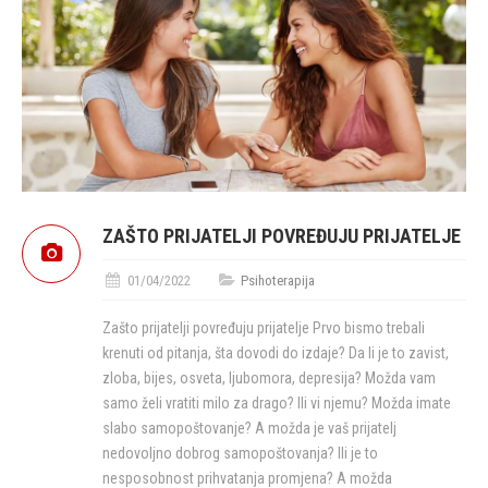
ZAŠTO PRIJATELJI POVREĐUJU PRIJATELJE
01/04/2022
Psihoterapija
Zašto prijatelji povređuju prijatelje Prvo bismo trebali
krenuti od pitanja, šta dovodi do izdaje? Da li je to zavist,
zloba, bijes, osveta, ljubomora, depresija? Možda vam
samo želi vratiti milo za drago? Ili vi njemu? Možda imate
slabo samopoštovanje? A možda je vaš prijatelj
nedovoljno dobrog samopoštovanja? Ili je to
nesposobnost prihvatanja promjena? A možda