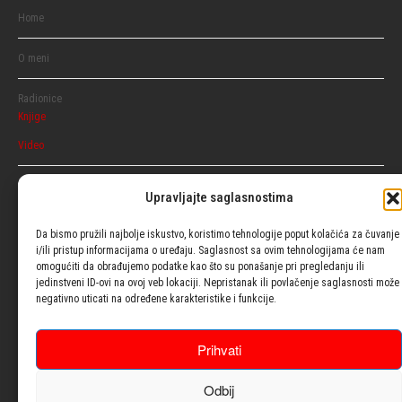
Home
O meni
Radionice
Knjige
Video
Razgovaraj
Upravljajte saglasnostima
Ženski
Muški
Da bismo pružili najbolje iskustvo, koristimo tehnologije poput kolačića za čuvanje
i/ili pristup informacijama o uređaju. Saglasnost sa ovim tehnologijama će nam
omogućiti da obrađujemo podatke kao što su ponašanje pri pregledanju ili
Usluge
jedinstveni ID-ovi na ovoj veb lokaciji. Nepristanak ili povlačenje saglasnosti može
negativno uticati na određene karakteristike i funkcije.
Blog
Prihvati
Psiho testovi
Odbij
Kontakt