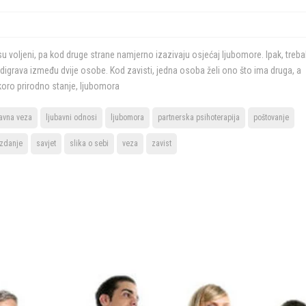
 su voljeni, pa kod druge strane namjerno izazivaju osjećaj ljubomore. Ipak, treba
e odigrava između dvije osobe. Kod zavisti, jedna osoba želi ono što ima druga, a
koro prirodno stanje, ljubomora
bavna veza
ljubavni odnosi
ljubomora
partnerska psihoterapija
poštovanje
zdanje
savjet
slika o sebi
veza
zavist