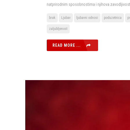
natprirodnim sposobnostima i njihova zavodljivost
brak
Ljubav
ljubavni odnosi
poduzetnica
p
zaljubljenost
READ MORE ...