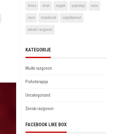
Sreća
strah
uspjeh
uvjerenja
veza
veze
vrijednosti
zaljubljenost
ženski razgovori
KATEGORIJE
Muški razgovori
Psihoterapija
Uncategorized
Ženski razgovori
FACEBOOK LIKE BOX