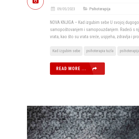
09/05/2023
Psihoterapija
NOVA KNJIGA – Kad izgubim sebe U svojoj dugogodišn
samopoštovanjem i samopouzdanjem. Radeći s njim
vrata, kao što su vrata sreće, uspjeha, zdravlja i p
Kad izgubim sebe
psihoterapia tuzla
psihoterapij
READ MORE ...