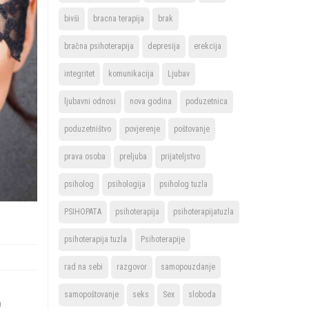
bivši
bracna terapija
brak
bračna psihoterapija
depresija
erekcija
integritet
komunikacija
Ljubav
ljubavni odnosi
nova godina
poduzetnica
poduzetništvo
povjerenje
poštovanje
prava osoba
preljuba
prijateljstvo
psiholog
psihologija
psiholog tuzla
PSIHOPATA
psihoterapija
psihoterapijatuzla
psihoterapija tuzla
Psihoterapije
rad na sebi
razgovor
samopouzdanje
samopoštovanje
seks
Sex
sloboda
a