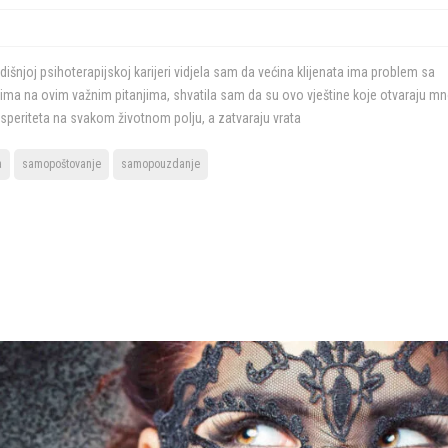
joj psihoterapijskoj karijeri vidjela sam da većina klijenata ima problem sa
a na ovim važnim pitanjima, shvatila sam da su ovo vještine koje otvaraju m
rosperiteta na svakom životnom polju, a zatvaraju vrata
a
samopoštovanje
samopouzdanje