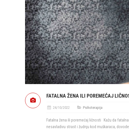
FATALNA ŽENA ILI POREMEĆAJ LIČNO
24/10/2022
Psihoterapija
Fatalna žena ili poremećaj ličnosti Kažu da fataln
nesavladivu strast i žudnju kod muškaraca, dovode