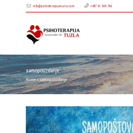
info@psihoterapijatuzla.com
+387 61 569 746
samopouzdanje
Home
»
samopouzdanje