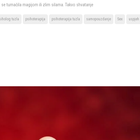
 se tumačila magijom ili zlim silama. Takvo shvatanje
siholog tuzla
psihoterapija
psihoterapija tuzla
samopouzdanje
Sex
uspjeh