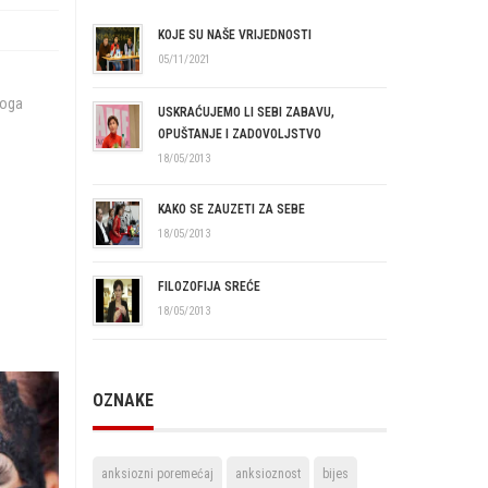
KOJE SU NAŠE VRIJEDNOSTI
05/11/2021
noga
USKRAĆUJEMO LI SEBI ZABAVU,
OPUŠTANJE I ZADOVOLJSTVO
18/05/2013
KAKO SE ZAUZETI ZA SEBE
18/05/2013
FILOZOFIJA SREĆE
18/05/2013
OZNAKE
anksiozni poremećaj
anksioznost
bijes