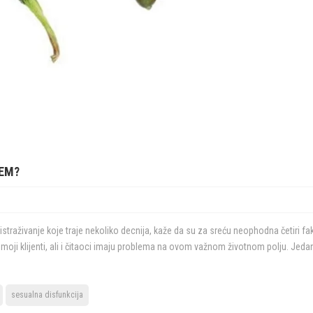
LEM?
traživanje koje traje nekoliko decnija, kaže da su za sreću neophodna četiri fak
gi moji klijenti, ali i čitaoci imaju problema na ovom važnom životnom polju. Jed
sesualna disfunkcija