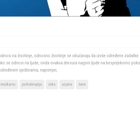
dnosi na životinje, odnosno životinje se obučavaju da izvše određene zadatke.
a ako se odnosi na ljude, onda ovakva dresura nagoni ljude na besprijekorno poko
 određenim vještinama, naprimjer,
 muškarac
psihoterapija
seks
ucjena
žene