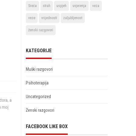
Sreća
strah
uspjeh
uvjerenja
veza
veze
vrijednosti
zaljubljenost
ženski razgovori
KATEGORIJE
Muški razgovori
Psihoterapija
Uncategorized
tora, a
an moj
Ženski razgovori
FACEBOOK LIKE BOX