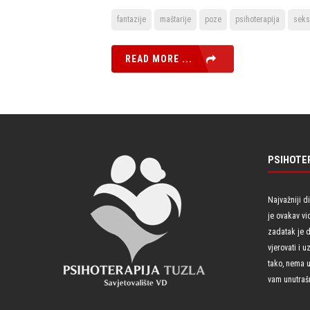
fantazije
maštarije
poze
psihoterapija
seks
READ MORE ...
PSIHOTE
Najvažniji d
je ovakav vi
zadatak je 
vjerovati i 
tako, nema u
vam unutrašn