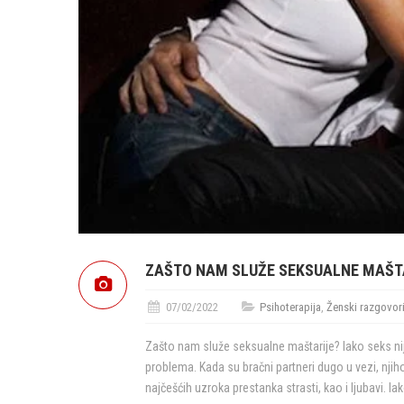
ZAŠTO NAM SLUŽE SEKSUALNE MAŠT
07/02/2022
Psihoterapija
,
Ženski razgovor
Zašto nam služe seksualne maštarije? Iako seks ni
problema. Kada su bračni partneri dugo u vezi, njiho
najčešćih uzroka prestanka strasti, kao i ljubavi. Ia