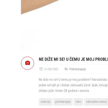
NE DIŽE MI SE! U ČEMU JE MOJ PROB
21/02/2022
Psihoterapija
Ne diže mi se! U čemu je moj problem? Harvardsko is
jedan od njih je i dobar seksualni život. Ipak, mno
čitalac piše: Imam 28 godina i veoma
erekcija
psihoterapija
seks
seksualna nemoć