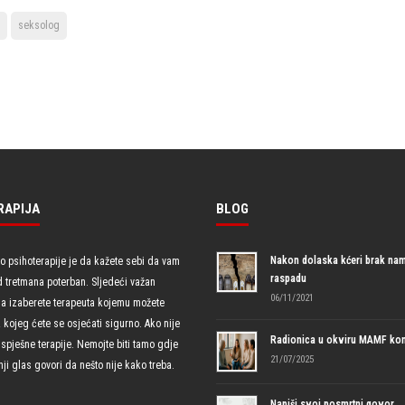
seksolog
RAPIJA
BLOG
Nakon dolaska kćeri brak nam
io psihoterapije je da kažete sebi da vam
raspadu
d tretmana poterban. Sljedeći važan
06/11/2021
da izaberete terapeuta kojemu možete
uz kojeg ćete se osjećati sigurno. Ako nije
Radionica u okviru MAMF kon
spješne terapije. Nemojte biti tamo gdje
21/07/2025
ji glas govori da nešto nije kako treba.
Napiši svoj posmrtni govor