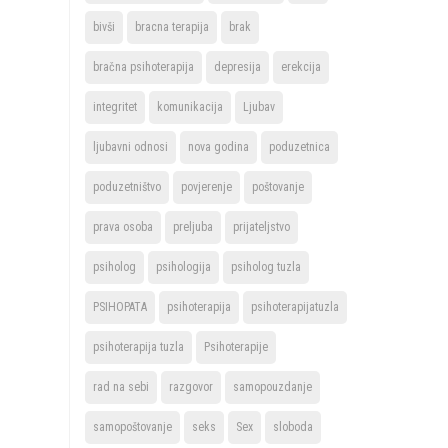
bivši
bracna terapija
brak
bračna psihoterapija
depresija
erekcija
integritet
komunikacija
Ljubav
ljubavni odnosi
nova godina
poduzetnica
poduzetništvo
povjerenje
poštovanje
prava osoba
preljuba
prijateljstvo
psiholog
psihologija
psiholog tuzla
PSIHOPATA
psihoterapija
psihoterapijatuzla
psihoterapija tuzla
Psihoterapije
rad na sebi
razgovor
samopouzdanje
samopoštovanje
seks
Sex
sloboda