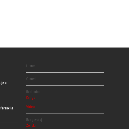
Home
O meni
 je u
Radionice
Knjige
Video
ferencije
Razgovaraj
Ženski