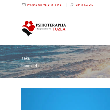
info@psihoterapijatuzla.com
+387 61 569 746
seks
Home
»
seks