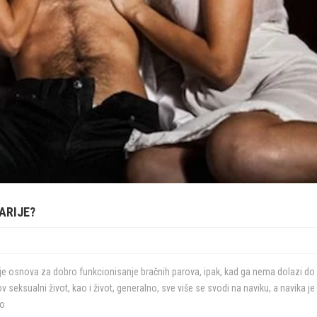
ARIJE?
i
je osnova za dobro funkcionisanje bračnih parova, ipak, kad ga nema dolazi do 
v seksualni život, kao i život, generalno, sve više se svodi na naviku, a navika je
ko