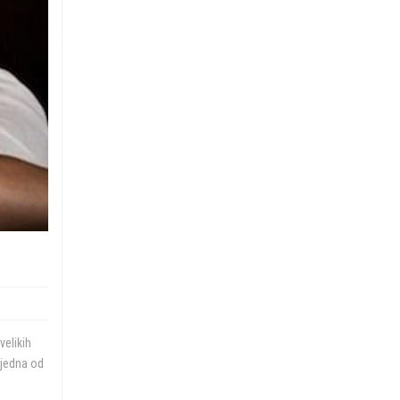
velikih
 jedna od