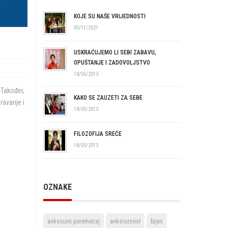
KOJE SU NAŠE VRIJEDNOSTI
05/11/2021
USKRAĆUJEMO LI SEBI ZABAVU,
OPUŠTANJE I ZADOVOLJSTVO
18/05/2013
 Također,
KAKO SE ZAUZETI ZA SEBE
ravanje i
18/05/2013
FILOZOFIJA SREĆE
18/05/2013
OZNAKE
anksiozni poremećaj
anksioznost
bijes