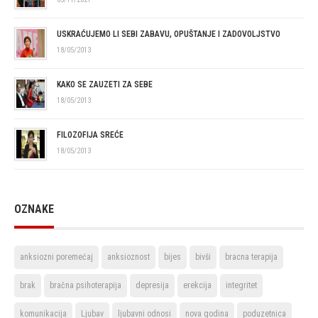
USKRAĆUJEMO LI SEBI ZABAVU, OPUŠTANJE I ZADOVOLJSTVO
18/05/2013
KAKO SE ZAUZETI ZA SEBE
18/05/2013
FILOZOFIJA SREĆE
18/05/2013
OZNAKE
anksiozni poremećaj
anksioznost
bijes
bivši
bracna terapija
brak
bračna psihoterapija
depresija
erekcija
integritet
komunikacija
Ljubav
ljubavni odnosi
nova godina
poduzetnica