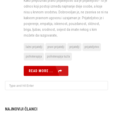
Kako prepoznati pravo prijateljstvo Šta je prijateljsvo? To je
odnos koji postoji između najmanje dvije osobe, a koje
nisu u krvnom srodstvu. Dobrovoljan je, ne zasniva se ni na
kakvom pravnom ugovoru i uzajaman je. Prijateljstvo je i
povjerenje, empatija, iskrenost, pouzdanost, sličnost,
briga, ljubav, srodnost, svijest da imate nekog s kim
možete da razgovarate,
lažni prijatelji
pravi prijatelji
prijatelji
prijateljstvo
psihoterapija
psihoterapija tuzla
READ MORE ...
NAJNOVIJI ČLANCI