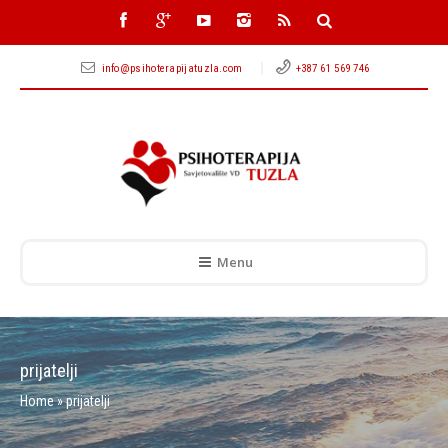
info@psihoterapijatuzla.com
+387 61 569 746
Menu
prijatelji
Home
»
prijatelji