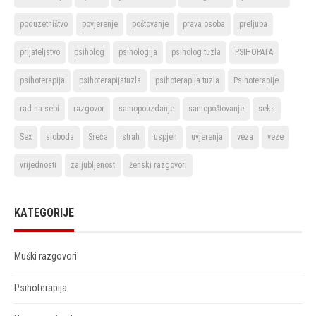
poduzetništvo
povjerenje
poštovanje
prava osoba
preljuba
prijateljstvo
psiholog
psihologija
psiholog tuzla
PSIHOPATA
psihoterapija
psihoterapijatuzla
psihoterapija tuzla
Psihoterapije
rad na sebi
razgovor
samopouzdanje
samopoštovanje
seks
Sex
sloboda
Sreća
strah
uspjeh
uvjerenja
veza
veze
vrijednosti
zaljubljenost
ženski razgovori
KATEGORIJE
Muški razgovori
Psihoterapija