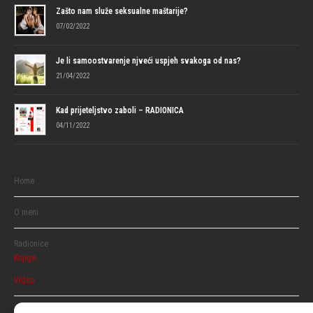
Zašto nam služe seksualne maštarije?
07/02/2022
Je li samoostvarenje njveći uspjeh svakoga od nas?
21/04/2022
Kad prijeteljstvo zaboli – RADIONICA
04/11/2022
Home
O meni
Radionice
Knjige
Video
Razgovaraj