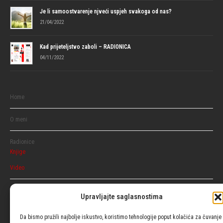
Je li samoostvarenje njveći uspjeh svakoga od nas?
21/04/2022
Kad prijeteljstvo zaboli – RADIONICA
04/11/2022
Home
O meni
Radionice
Knjige
Video
Razgovaraj
Upravljajte saglasnostima
Ženski
Muški
Da bismo pružili najbolje iskustvo, koristimo tehnologije poput kolačića za čuvanje