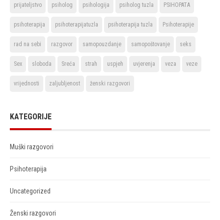
prijateljstvo
psiholog
psihologija
psiholog tuzla
PSIHOPATA
psihoterapija
psihoterapijatuzla
psihoterapija tuzla
Psihoterapije
rad na sebi
razgovor
samopouzdanje
samopoštovanje
seks
Sex
sloboda
Sreća
strah
uspjeh
uvjerenja
veza
veze
vrijednosti
zaljubljenost
ženski razgovori
KATEGORIJE
Muški razgovori
Psihoterapija
Uncategorized
Ženski razgovori