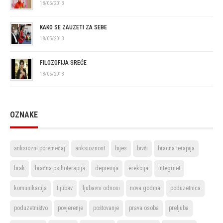
18/05/2013
KAKO SE ZAUZETI ZA SEBE
18/05/2013
FILOZOFIJA SREĆE
18/05/2013
OZNAKE
anksiozni poremećaj
anksioznost
bijes
bivši
bracna terapija
brak
bračna psihoterapija
depresija
erekcija
integritet
komunikacija
Ljubav
ljubavni odnosi
nova godina
poduzetnica
poduzetništvo
povjerenje
poštovanje
prava osoba
preljuba