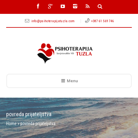
info@psihoterapijatuzla.com
+387 61 569 746
Menu
povreda prijateljstva
Home
»
povreda prijateljstva