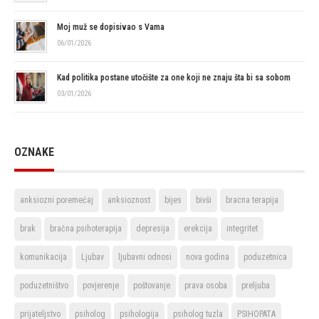
Moj muž se dopisivao s Vama
06/01/2026
Kad politika postane utočište za one koji ne znaju šta bi sa sobom
03/01/2026
OZNAKE
anksiozni poremećaj
anksioznost
bijes
bivši
bracna terapija
brak
bračna psihoterapija
depresija
erekcija
integritet
komunikacija
Ljubav
ljubavni odnosi
nova godina
poduzetnica
poduzetništvo
povjerenje
poštovanje
prava osoba
preljuba
prijateljstvo
psiholog
psihologija
psiholog tuzla
PSIHOPATA