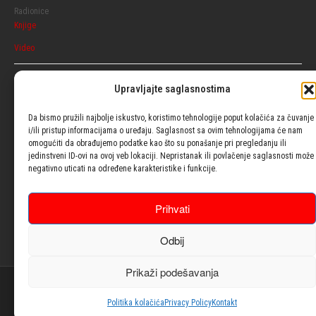
Radionice
Knjige
Video
Razgovaraj
Upravljajte saglasnostima
Ženski
Muški
Da bismo pružili najbolje iskustvo, koristimo tehnologije poput kolačića za čuvanje
i/ili pristup informacijama o uređaju. Saglasnost sa ovim tehnologijama će nam
omogućiti da obrađujemo podatke kao što su ponašanje pri pregledanju ili
Usluge
jedinstveni ID-ovi na ovoj veb lokaciji. Nepristanak ili povlačenje saglasnosti može
negativno uticati na određene karakteristike i funkcije.
Blog
Prihvati
Psiho testovi
Odbij
Kontakt
Prikaži podešavanja
© 2021| Design with ♥ by
Laufer
Politika kolačića
Privacy Policy
Kontakt