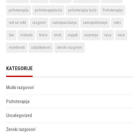
psihoterapija
psihoterapijatuzla
psihoterapija tuzla
Psihoterapije
rad na sebi
razgovor
samopouzdanje
samopoštovanje
seks
Sex
sloboda
Sreća
strah
uspjeh
uvjerenja
veza
veze
vrijednosti
zaljubljenost
ženski razgovori
KATEGORIJE
Muški razgovori
Psihoterapija
Uncategorized
Ženski razgovori