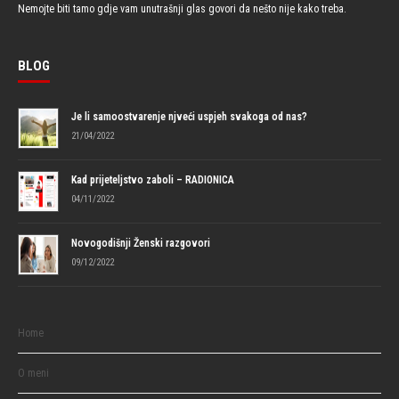
Nemojte biti tamo gdje vam unutrašnji glas govori da nešto nije kako treba.
BLOG
Je li samoostvarenje njveći uspjeh svakoga od nas?
21/04/2022
Kad prijeteljstvo zaboli – RADIONICA
04/11/2022
Novogodišnji Ženski razgovori
09/12/2022
Home
O meni