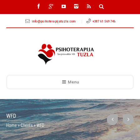
info@psihoterapijatuzla.com
+387 61 569 746
Menu
WFD
Home
»
Clients
»
WFD