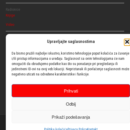
Radionice
Knjige
Video
Razgovaraj
Upravljajte saglasnostima
Ženski
Muški
Da bismo pružili najbolje iskustvo, koristimo tehnologije poput kolačića za čuvanje
i/ili pristup informacijama o uređaju. Saglasnost sa ovim tehnologijama će nam
omogućiti da obrađujemo podatke kao što su ponašanje pri pregledanju ili
Usluge
jedinstveni ID-ovi na ovoj veb lokaciji. Nepristanak ili povlačenje saglasnosti može
negativno uticati na određene karakteristike i funkcije.
Blog
Prihvati
Psiho testovi
Odbij
Kontakt
Prikaži podešavanja
© 2021| Design with ♥ by
Laufer
Politika kolačića
Privacy Policy
Kontakt