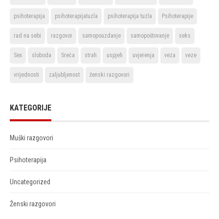
psihoterapija
psihoterapijatuzla
psihoterapija tuzla
Psihoterapije
rad na sebi
razgovor
samopouzdanje
samopoštovanje
seks
Sex
sloboda
Sreća
strah
uspjeh
uvjerenja
veza
veze
vrijednosti
zaljubljenost
ženski razgovori
KATEGORIJE
Muški razgovori
Psihoterapija
Uncategorized
Ženski razgovori