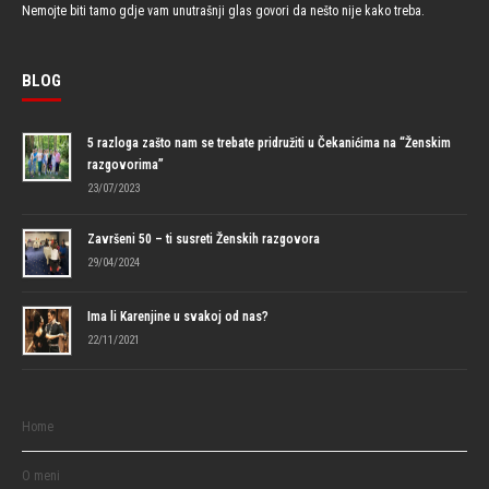
Nemojte biti tamo gdje vam unutrašnji glas govori da nešto nije kako treba.
BLOG
5 razloga zašto nam se trebate pridružiti u Čekanićima na “Ženskim
razgovorima”
23/07/2023
Završeni 50 – ti susreti Ženskih razgovora
29/04/2024
Ima li Karenjine u svakoj od nas?
22/11/2021
Home
O meni