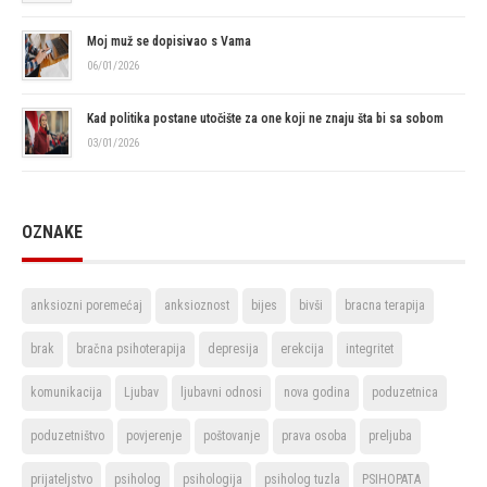
Moj muž se dopisivao s Vama
06/01/2026
Kad politika postane utočište za one koji ne znaju šta bi sa sobom
03/01/2026
OZNAKE
anksiozni poremećaj
anksioznost
bijes
bivši
bracna terapija
brak
bračna psihoterapija
depresija
erekcija
integritet
komunikacija
Ljubav
ljubavni odnosi
nova godina
poduzetnica
poduzetništvo
povjerenje
poštovanje
prava osoba
preljuba
prijateljstvo
psiholog
psihologija
psiholog tuzla
PSIHOPATA