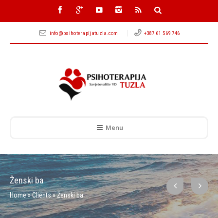
info@psihoterapijatuzla.com
+387 61 569 746
Menu
Ženski ba
Home
»
Clients
»
Ženski ba