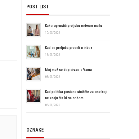
POST LIST
Kako oprostiti preljubu mrtvom mužu
10/03/2026
Kad se preljuba preseli u inbox
16/01/2026
Moj muž se dopisivao s Vama
06/01/2026
Kad politika postane utočište za one koji
ne znaju šta bi sa sobom
03/01/2026
OZNAKE