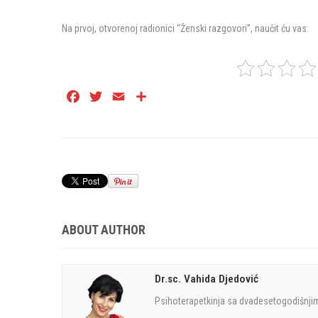
Na prvoj, otvorenoj radionici “Ženski razgovori”, naučit ću vas:
Facebook
Twitter
Email
Share
ABOUT AUTHOR
Dr.sc. Vahida Djedović
Psihoterapetkinja sa dvadesetogodišnjim