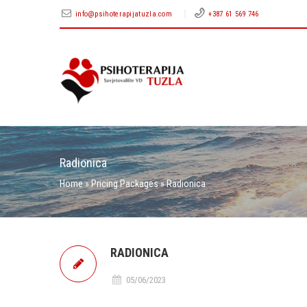
info@psihoterapijatuzla.com
+387 61 569 746
Radionica
Home
»
Pricing Packages
»
Radionica
RADIONICA
05/06/2023