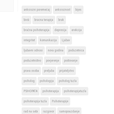
anksiozni poremećaj
anksioznost
bijes
bivši
bracna terapija
brak
bračna psihoterapija
depresija
erekcija
integritet
komunikacija
Ljubav
ljubavni odnosi
nova godina
poduzetnica
poduzetništvo
povjerenje
poštovanje
prava osoba
preljuba
prijateljstvo
psiholog
psihologija
psiholog tuzla
PSIHOPATA
psihoterapija
psihoterapijatuzla
psihoterapija tuzla
Psihoterapije
rad na sebi
razgovor
samopouzdanje