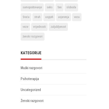
samopoštovanje
seks
Sex
sloboda
Sreća
strah
uspjeh
uvjerenja
veza
veze
vrijednosti
zaljubljenost
ženski razgovori
KATEGORIJE
Muški razgovori
Psihoterapija
Uncategorized
Ženski razgovori