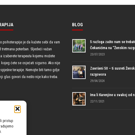
RAPIJA
BLOG
5 razloga zašto nam se trebate
io psihoterapije je da kažete sebi da vam
Čekanićima na “Ženskim raz
d tretmana poterban. Sljedeći važan
23/07/2023
da izaberete terapeuta kojemu možete
uz kojeg ćete se osjećati sigurno. Ako nije
Završeni 50 – ti susreti Žensk
spješne terapije. Nemojte biti tamo gdje
razgovora
ji glas govori da nešto nije kako treba.
29/04/2024
Ima li Karenjine u svakoj od 
22/11/2021
li pristup
brađujemo
i.