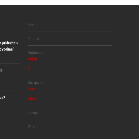
Home
O meni
 pridružiti u
govorima”
Radionice
Knjige
Video
ih
Razgovaraj
Ženski
nas?
Muški
Usluge
Blog