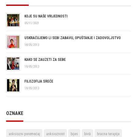
KOJE SU NAŠE VRIJEDNOSTI
05/11/2021
USKRAĆUJEMO LI SEBI ZABAVU, OPUŠTANJE I ZADOVOLJSTVO
18/05/2013
KAKO SE ZAUZETI ZA SEBE
18/05/2013
FILOZOFIJA SREĆE
18/05/2013
OZNAKE
anksiozni poremećaj
anksioznost
bijes
bivši
bracna terapija