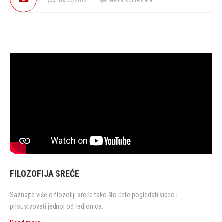
18/05/2013
Nema komentara
FILOZOFIJA SREĆE
Saznajte više o filozofiji sreće tako što ćete pogledati video i
prisustvovati jednoj od radionica.