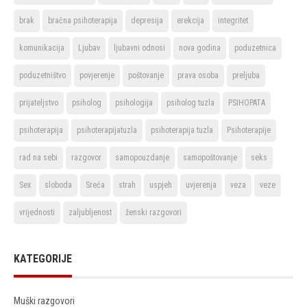
brak
bračna psihoterapija
depresija
erekcija
integritet
komunikacija
Ljubav
ljubavni odnosi
nova godina
poduzetnica
poduzetništvo
povjerenje
poštovanje
prava osoba
preljuba
prijateljstvo
psiholog
psihologija
psiholog tuzla
PSIHOPATA
psihoterapija
psihoterapijatuzla
psihoterapija tuzla
Psihoterapije
rad na sebi
razgovor
samopouzdanje
samopoštovanje
seks
Sex
sloboda
Sreća
strah
uspjeh
uvjerenja
veza
veze
vrijednosti
zaljubljenost
ženski razgovori
KATEGORIJE
Muški razgovori