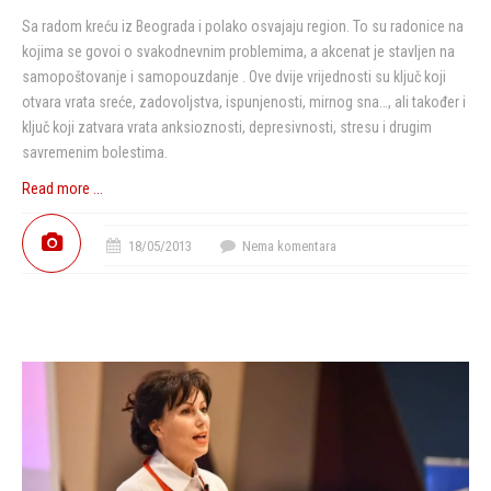
Sa radom kreću iz Beograda i polako osvajaju region. To su radonice na
kojima se govoi o svakodnevnim problemima, a akcenat je stavljen na
samopoštovanje i samopouzdanje . Ove dvije vrijednosti su ključ koji
otvara vrata sreće, zadovoljstva, ispunjenosti, mirnog sna…, ali također i
ključ koji zatvara vrata anksioznosti, depresivnosti, stresu i drugim
savremenim bolestima.
Read more ...
18/05/2013
Nema komentara