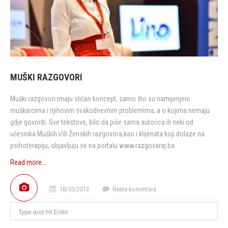
MUŠKI RAZGOVORI
Muški razgovori imaju sličan koncept, samo što su namijenjeni
muškarcima i njihovim svakodnevnim problemima, a o kojima nemaju
gdje govoriti. Sve tekstove, bilo da piše sama autorica ili neki od
učesnika Muških i/ili Ženskih razgovora,kao i klijenata koji dolaze na
psihoterapiju, objavljuju se na portalu www.razgovaraj.ba
Read more ...
18/05/2013
Nema komentara