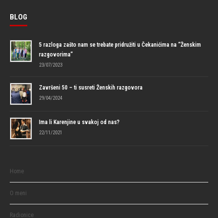
BLOG
5 razloga zašto nam se trebate pridružiti u Čekanićima na “Ženskim
razgovorima”
23/07/2023
Završeni 50 – ti susreti Ženskih razgovora
29/04/2024
Ima li Karenjine u svakoj od nas?
22/11/2021
Home
O meni
Radionice