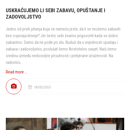
USKRAĆUJEMO LI SEBI ZABAVU, OPUŠTANJE I
ZADOVOLJSTVO
Jedno od prvih pitanja koja se nameću jeste, da li se možemo zabaviti
bez osjećaja krivnje? Jer često sebi znamo prigovoriti kada se dobro
zabavimo: Samo da ne pođe po zlu. Budući da u vrijednosti spadaju i
zabava i zadovoljstvo, poslušat ćemo Aristotelov savjet. Naći ćemo
sredinu između nedovoljne prisutnosti i pretjerane izraženosti. Na
radionici,
Read more ...
18/05/2013