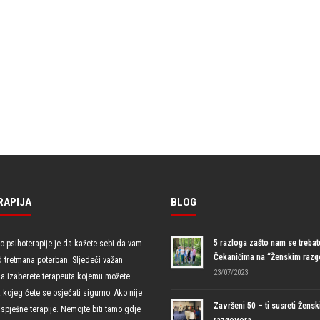
RAPIJA
BLOG
5 razloga zašto nam se trebate
io psihoterapije je da kažete sebi da vam
Čekanićima na “Ženskim raz
d tretmana poterban. Sljedeći važan
23/07/2023
da izaberete terapeuta kojemu možete
uz kojeg ćete se osjećati sigurno. Ako nije
Završeni 50 – ti susreti Žensk
spješne terapije. Nemojte biti tamo gdje