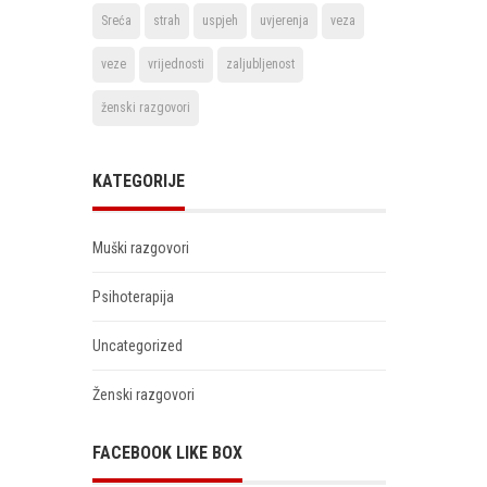
Sreća
strah
uspjeh
uvjerenja
veza
veze
vrijednosti
zaljubljenost
ženski razgovori
KATEGORIJE
Muški razgovori
Psihoterapija
Uncategorized
Ženski razgovori
FACEBOOK LIKE BOX