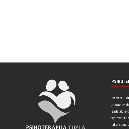
PSIHOTE
Najvažniji d
je ovakav vi
zadatak je 
vjerovati i 
tako, nema u