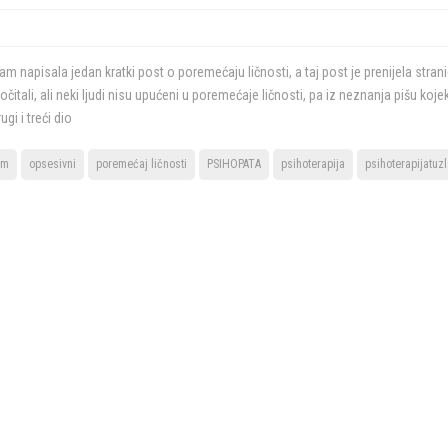
 napisala jedan kratki post o poremećaju ličnosti, a taj post je prenijela stran
očitali, ali neki ljudi nisu upućeni u poremećaje ličnosti, pa iz neznanja pišu koj
i i treći dio
am
opsesivni
poremećaj ličnosti
PSIHOPATA
psihoterapija
psihoterapijatuz