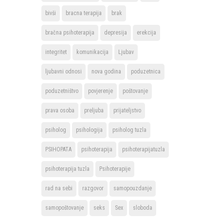
bivši
bracna terapija
brak
bračna psihoterapija
depresija
erekcija
integritet
komunikacija
Ljubav
ljubavni odnosi
nova godina
poduzetnica
poduzetništvo
povjerenje
poštovanje
prava osoba
preljuba
prijateljstvo
psiholog
psihologija
psiholog tuzla
PSIHOPATA
psihoterapija
psihoterapijatuzla
psihoterapija tuzla
Psihoterapije
rad na sebi
razgovor
samopouzdanje
samopoštovanje
seks
Sex
sloboda