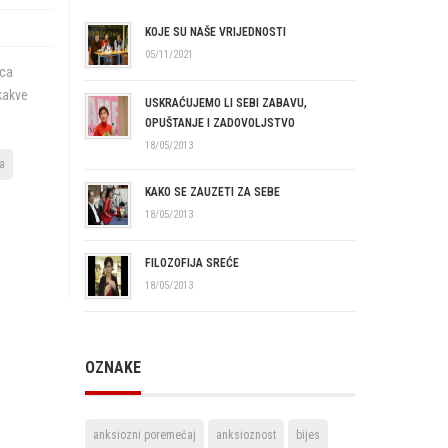
KOJE SU NAŠE VRIJEDNOSTI
05/11/2021
ica
ekakve
USKRAĆUJEMO LI SEBI ZABAVU,
OPUŠTANJE I ZADOVOLJSTVO
18/05/2013
la
KAKO SE ZAUZETI ZA SEBE
18/05/2013
FILOZOFIJA SREĆE
18/05/2013
OZNAKE
anksiozni poremećaj
anksioznost
bijes