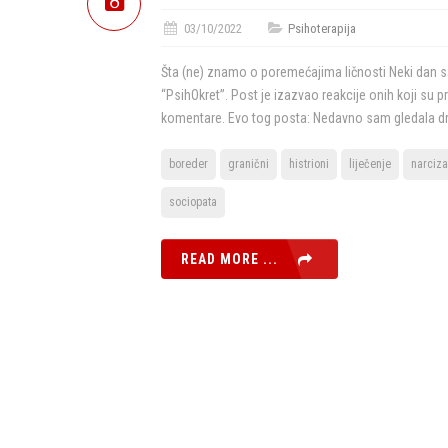
03/10/2022
Psihoterapija
Šta (ne) znamo o poremećajima ličnosti Neki dan sam
“PsihOkret”. Post je izazvao reakcije onih koji su pr
komentare. Evo tog posta: Nedavno sam gledala drug
boreder
granični
histrioni
liječenje
narciz
sociopata
READ MORE ...