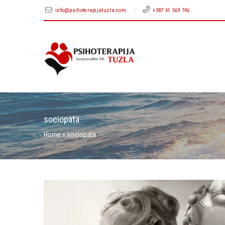
info@psihoterapijatuzla.com
+387 61 569 746
sociopata
Home
»
sociopata