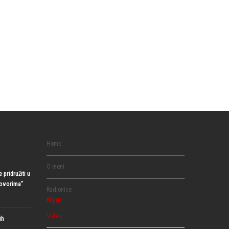
Home
O meni
 pridružiti u
govorima”
Radionice
Knjige
Video
ih