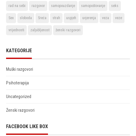
rad na sebi
razgovor
samopouzdanje
samopoštovanje
seks
Sex
sloboda
Sreća
strah
uspjeh
uvjerenja
veza
veze
vrijednosti
zaljubljenost
ženski razgovori
KATEGORIJE
Muški razgovori
Psihoterapija
Uncategorized
Ženski razgovori
FACEBOOK LIKE BOX