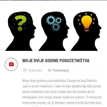
MOJE DVIJE GODINE PODUZETNIŠTVA
16/04/2023
Psihoterapija
Moje dvije godine poduzetništva Znanje ne boji Odrasla
sam s ovom mantrom i, iako mi kao djetetu nije bilo posve
jasno značenje ovih riječi, znala sam da moram da se
obrazujem: Svo svoje znanje nosiš sa sobom. Ti moraš da
imaš neko znanje, jer si žensko i sama moraš da imaš svoj