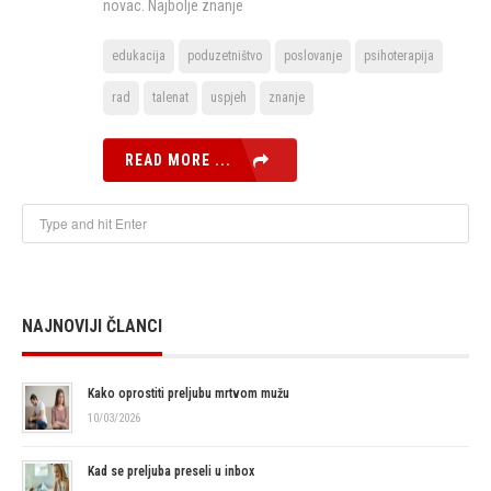
novac. Najbolje znanje
edukacija
poduzetništvo
poslovanje
psihoterapija
rad
talenat
uspjeh
znanje
READ MORE ...
NAJNOVIJI ČLANCI
Kako oprostiti preljubu mrtvom mužu
10/03/2026
Kad se preljuba preseli u inbox