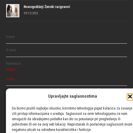
Novogodišnji Ženski razgovori
09/12/2022
Home
O meni
Radionice
Knjige
Video
Razgovaraj
Upravljajte saglasnostima
Ženski
Muški
Da bismo pružili najbolje iskustvo, koristimo tehnologije poput kolačića za čuvanje
i/ili pristup informacijama o uređaju. Saglasnost sa ovim tehnologijama će nam
omogućiti da obrađujemo podatke kao što su ponašanje pri pregledanju ili
Usluge
jedinstveni ID-ovi na ovoj veb lokaciji. Nepristanak ili povlačenje saglasnosti može
negativno uticati na određene karakteristike i funkcije.