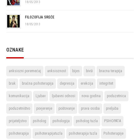
18/05/2013
FILOZOFIJA SREĆE
18/05/2013
OZNAKE
anksiozni poremećaj
anksioznost
bijes
bivši
bracna terapija
brak
bračna psihoterapija
depresija
erekcija
integritet
komunikacija
Ljubav
ljubavni odnosi
nova godina
poduzetnica
poduzetništvo
povjerenje
poštovanje
prava osoba
preljuba
prijateljstvo
psiholog
psihologija
psiholog tuzla
PSIHOPATA
psihoterapija
psihoterapijatuzla
psihoterapija tuzla
Psihoterapije