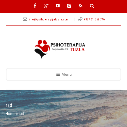
info@psihoterapijatuzla.com
+387 61 569 746
Menu
rad
Home
»
rad