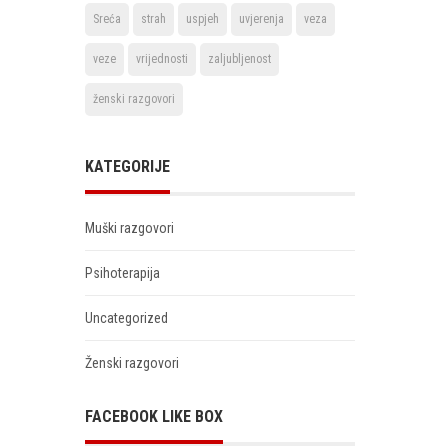
Sreća
strah
uspjeh
uvjerenja
veza
veze
vrijednosti
zaljubljenost
ženski razgovori
KATEGORIJE
Muški razgovori
Psihoterapija
Uncategorized
Ženski razgovori
FACEBOOK LIKE BOX