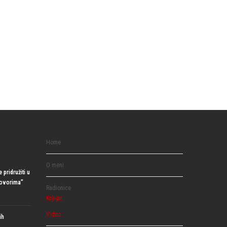
Home
O meni
 pridružiti u
govorima”
Radionice
Knjige
Video
ih