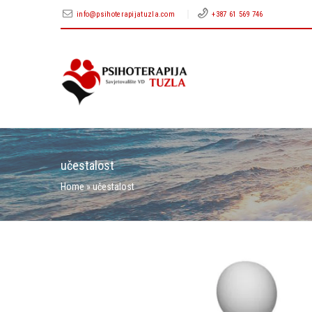
info@psihoterapijatuzla.com
+387 61 569 746
učestalost
Home
»
učestalost