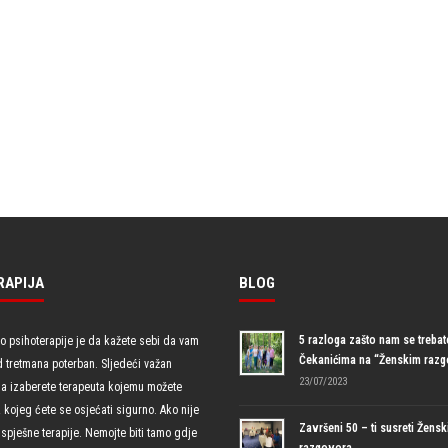
RAPIJA
BLOG
5 razloga zašto nam se trebate
io psihoterapije je da kažete sebi da vam
Čekanićima na “Ženskim raz
d tretmana poterban. Sljedeći važan
23/07/2023
da izaberete terapeuta kojemu možete
uz kojeg ćete se osjećati sigurno. Ako nije
Završeni 50 – ti susreti Žensk
spješne terapije. Nemojte biti tamo gdje