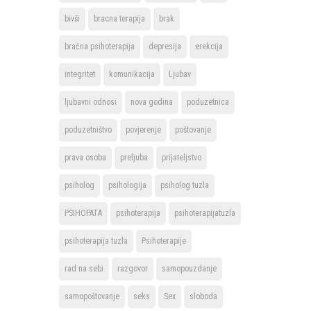
bivši
bracna terapija
brak
bračna psihoterapija
depresija
erekcija
integritet
komunikacija
Ljubav
ljubavni odnosi
nova godina
poduzetnica
poduzetništvo
povjerenje
poštovanje
prava osoba
preljuba
prijateljstvo
psiholog
psihologija
psiholog tuzla
PSIHOPATA
psihoterapija
psihoterapijatuzla
psihoterapija tuzla
Psihoterapije
rad na sebi
razgovor
samopouzdanje
samopoštovanje
seks
Sex
sloboda