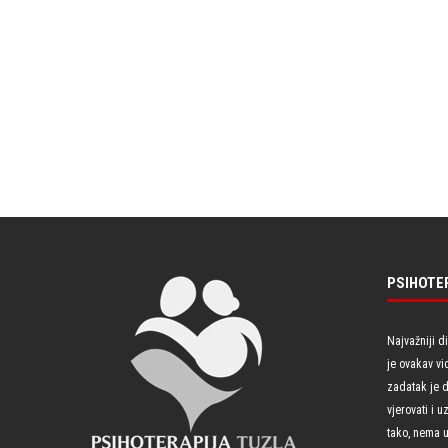
PSIHOTE
Najvažniji d
je ovakav vi
zadatak je 
vjerovati i 
tako, nema u