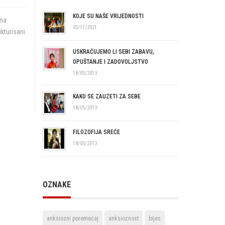
KOJE SU NAŠE VRIJEDNOSTI
 na
05/11/2021
ukturisani
USKRAĆUJEMO LI SEBI ZABAVU,
OPUŠTANJE I ZADOVOLJSTVO
18/05/2013
KAKO SE ZAUZETI ZA SEBE
18/05/2013
FILOZOFIJA SREĆE
18/05/2013
OZNAKE
anksiozni poremećaj
anksioznost
bijes