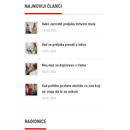
NAJNOVIJI ČLANCI
Kako oprostiti preljubu mrtvom mužu
10/03/2026
Kad se preljuba preseli u inbox
16/01/2026
Moj muž se dopisivao s Vama
06/01/2026
Kad politika postane utočište za one koji
ne znaju šta bi sa sobom
03/01/2026
RADIONICE