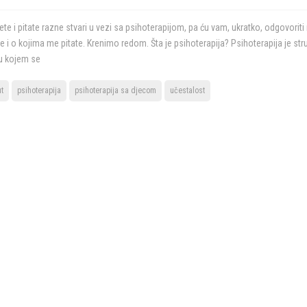
šete i pitate razne stvari u vezi sa psihoterapijom, pa ću vam, ukratko, odgovoriti
e i o kojima me pitate. Krenimo redom. Šta je psihoterapija? Psihoterapija je str
 u kojem se
ut
psihoterapija
psihoterapija sa djecom
učestalost