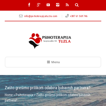
info@psihoterapijatuzla.com
+387 61 569 746
Menu
Zašto grešimo prilikom odabira ljubavnih partnera?
Home
»
Psihoterapija
»
Zašto grešimo prilikom odabira ljubavnih
partnera?