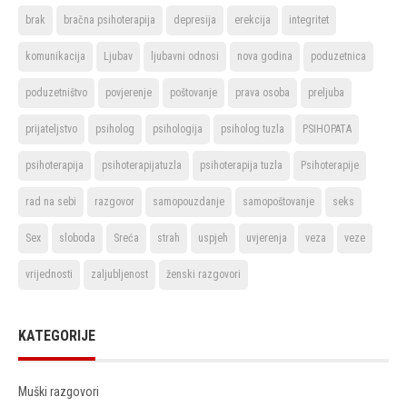
brak
bračna psihoterapija
depresija
erekcija
integritet
komunikacija
Ljubav
ljubavni odnosi
nova godina
poduzetnica
poduzetništvo
povjerenje
poštovanje
prava osoba
preljuba
prijateljstvo
psiholog
psihologija
psiholog tuzla
PSIHOPATA
psihoterapija
psihoterapijatuzla
psihoterapija tuzla
Psihoterapije
rad na sebi
razgovor
samopouzdanje
samopoštovanje
seks
Sex
sloboda
Sreća
strah
uspjeh
uvjerenja
veza
veze
vrijednosti
zaljubljenost
ženski razgovori
KATEGORIJE
Muški razgovori