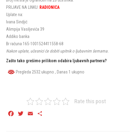
Broj mesta je ograničen na 20 učesnika.
PRIJAVE NA LINKU:
RADIONICA
Uplate na:
Ivana Sindjić
Alimpija Vasiljevića 39
Addiko banka
Br računa 165-1001524411558-68
Nakon uplate, učesnici će dobiti upitnik o ljubavnim šemama.
Zašto tako grešimo prilikom odabira ljubavnih partnera?
Pregleda 2532 ukupno
, Danas 1 ukupno
Rate this post
Facebook
Twitter
Email
Share