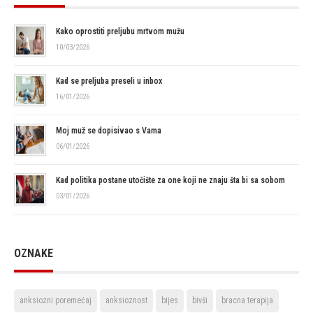
Kako oprostiti preljubu mrtvom mužu
10/03/2026
Kad se preljuba preseli u inbox
16/01/2026
Moj muž se dopisivao s Vama
06/01/2026
Kad politika postane utočište za one koji ne znaju šta bi sa sobom
03/01/2026
OZNAKE
anksiozni poremećaj
anksioznost
bijes
bivši
bracna terapija