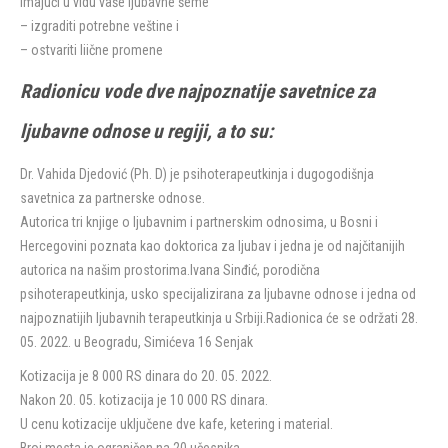
imajući u vidu vaše ljubavne šeme
– izgraditi potrebne veštine i
– ostvariti liične promene
Radionicu vode dve najpoznatije savetnice za
ljubavne odnose u regiji, a to su:
Dr. Vahida Djedović (Ph. D) je psihoterapeutkinja i dugogodišnja
savetnica za partnerske odnose.
Autorica tri knjige o ljubavnim i partnerskim odnosima, u Bosni i
Hercegovini poznata kao doktorica za ljubav i jedna je od najčitanijih
autorica na našim prostorima.Ivana Sinđić, porodična
psihoterapeutkinja, usko specijalizirana za ljubavne odnose i jedna od
najpoznatijih ljubavnih terapeutkinja u Srbiji.Radionica će se održati 28.
05. 2022. u Beogradu, Simićeva 16 Senjak
Kotizacija je 8 000 RS dinara do 20. 05. 2022.
Nakon 20. 05. kotizacija je 10 000 RS dinara.
U cenu kotizacije uključene dve kafe, ketering i material.