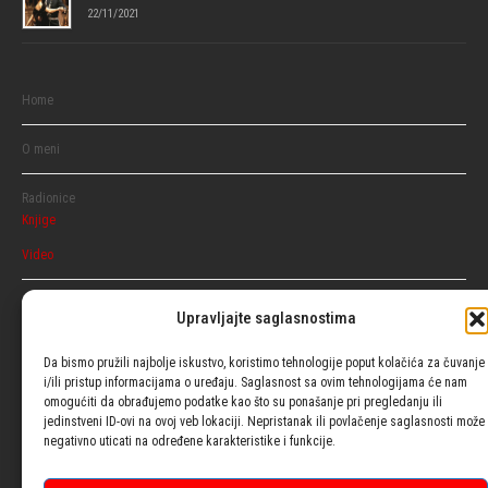
22/11/2021
Home
O meni
Radionice
Knjige
Video
Razgovaraj
Upravljajte saglasnostima
Ženski
Muški
Da bismo pružili najbolje iskustvo, koristimo tehnologije poput kolačića za čuvanje
i/ili pristup informacijama o uređaju. Saglasnost sa ovim tehnologijama će nam
omogućiti da obrađujemo podatke kao što su ponašanje pri pregledanju ili
Usluge
jedinstveni ID-ovi na ovoj veb lokaciji. Nepristanak ili povlačenje saglasnosti može
negativno uticati na određene karakteristike i funkcije.
Blog