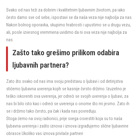
Svako od nas teži za dobrim i kvalitetnim ljubavnim životom, pa iako
često damo sve od sebe, ispostavi se da naša veza nije najbolja za nas.
Nakon bolnog oporavka, skupimo hrabrosti i upustimo se u drugu vezu,
ali, posle izvesnog vremmena uvidimo da ni ova veza nije najbolja za
nas.
Zašto tako grešimo prilikom odabira
ljubavnih partnera?
Zato što svako od nas ima svoju predstavu o ljubavi i od detinjstva
stičemo ljubavna uverenja kojih se kasnije čvrsto držimo. Izuzetno je
teško iskoreniti ova uverenja, jer odreći se svojih uverenja o ljubavi, za
nas bi bilo isto kao i odreći se uverenja o onome što mi jesmo. Zato ih
se i držimo tako čvrsto, pa čak i kada nas povređuju.
Stoga ćemo na ovoj radionici, prije svega osvestiti koja su to naša
ljubavna uverenja i zašto iznova i iznova izgrađujemo slične ljubavnne
obrasce.Ukoliko vas iznova privlače partneri