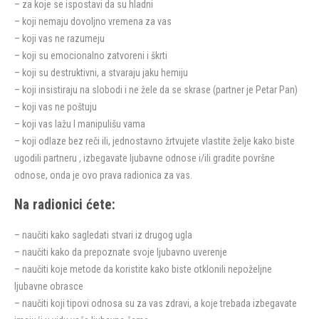
– za koje se ispostavi da su hladni
– koji nemaju dovoljno vremena za vas
– koji vas ne razumeju
– koji su emocionalno zatvoreni i škrti
– koji su destruktivni, a stvaraju jaku hemiju
– koji insistiraju na slobodi i ne žele da se skrase (partner je Petar Pan)
– koji vas ne poštuju
– koji vas lažu I manipulišu vama
– koji odlaze bez reči ili, jednostavno žrtvujete vlastite želje kako biste
ugodili partneru , izbegavate ljubavne odnose i/ili gradite površne
odnose, onda je ovo prava radionica za vas.
Na radionici ćete:
– naučiti kako sagledati stvari iz drugog ugla
– naučiti kako da prepoznate svoje ljubavno uverenje
– naučiti koje metode da koristite kako biste otklonili nepoželjne
ljubavne obrasce
– naučiti koji tipovi odnosa su za vas zdravi, a koje trebada izbegavate