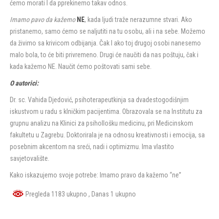
ćemo morati I da pprekinemo takav odnos.
Imamo pavo da kažemo
NE
, kada ljudi traže nerazumne stvari. Ako
pristanemo, samo ćemo se naljutiti na tu osobu, ali i na sebe. Možemo
da živimo sa krivicom odbijanja. Čak I ako toj drugoj osobi nanesemo
malo bola, to će biti privremeno. Drugi će naučiti da nas poštuju, čak i
kada kažemo NE. Naučit ćemo poštovati sami sebe.
O autorici:
Dr. sc. Vahida Djedović, psihoterapeutkinja sa dvadestogodišnjim
iskustvom u radu s klničkim pacijentima. Obrazovala se na Institutu za
grupnu analizu na Klinici za psihollošku medicinu, pri Medicinskom
fakultetu u Zagrebu. Doktorirala je na odnosu kreativnosti i emocija, sa
posebnim akcentom na sreći, nadi i optimizmu. Ima vlastito
savjetovalište.
Kako iskazujemo svoje potrebe: Imamo pravo da kažemo “ne”
Pregleda 1183 ukupno
, Danas 1 ukupno