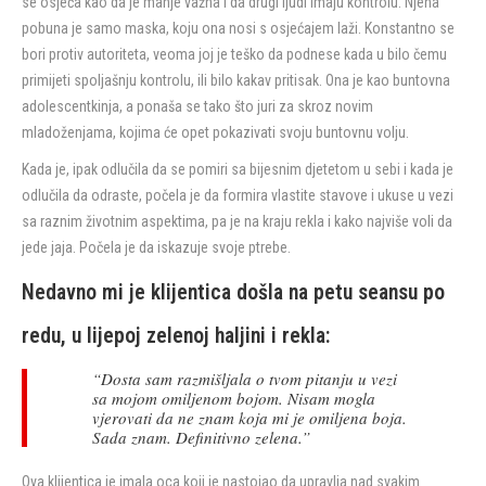
se osjeća kao da je manje važna i da drugi ljudi imaju kontrolu. Njena
pobuna je samo maska, koju ona nosi s osjećajem laži. Konstantno se
bori protiv autoriteta, veoma joj je teško da podnese kada u bilo čemu
primijeti spoljašnju kontrolu, ili bilo kakav pritisak. Ona je kao buntovna
adolescentkinja, a ponaša se tako što juri za skroz novim
mladoženjama, kojima će opet pokazivati svoju buntovnu volju.
Kada je, ipak odlučila da se pomiri sa bijesnim djetetom u sebi i kada je
odlučila da odraste, počela je da formira vlastite stavove i ukuse u vezi
sa raznim životnim aspektima, pa je na kraju rekla i kako najviše voli da
jede jaja. Počela je da iskazuje svoje ptrebe.
Nedavno mi je klijentica došla na petu seansu po
redu, u lijepoj zelenoj haljini i rekla:
“Dosta sam razmišljala o tvom pitanju u vezi
sa mojom omiljenom bojom. Nisam mogla
vjerovati da ne znam koja mi je omiljena boja.
Sada znam. Definitivno zelena.”
Ova klijentica je imala oca koji je nastojao da upravlja nad svakim