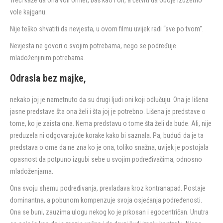
vole kajganu.
Nije teško shvatiti da nevjesta, u ovom filmu uvijek radi “sve po tvom”.
Nevjesta ne govori o svojim potrebama, nego se podređuje
mladoženjinim potrebama.
Odrasla bez majke,
nekako joj je nametnuto da su drugi ljudi oni koji odlučuju. Ona je lišena
jasne predstave šta ona želi i šta joj je potrebno. Lišena je predstave o
tome, ko je zaista ona. Nema predstavu o tome šta želi da bude. Ali, nije
preduzela ni odgovarajuće korake kako bi saznala. Pa, budući da je ta
predstava o ome da ne zna ko je ona, toliko snažna, uvijek je postojala
opasnost da potpuno izgubi sebe u svojim podređivačima, odnosno
mladoženjama.
Ona svoju shemu podređivanja, prevladava kroz kontranapad. Postaje
dominantna, a pobunom kompenzuje svoja osjećanja podređenosti.
Ona se buni, zauzima ulogu nekog ko je prkosan i egocentričan. Unutra