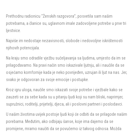
Prethodnu radionicu “Ženskih razgovora”, posvetila sam našim
potrebama, a članice su, uglavnom imale zadovoljene potrebe u prve tri
ljestvice.
Najviše im nedostaje nezavisnosti, slobode i nedovoljne iskrištenosti
njihovih potencijala.
Na kraju smo odradile vježbu sučeljavanja sa ljudima, umjesto da im se
prilagođavamo. Na pravi način smo iskazivale ljutnju, ali i naučile da se
osjećamo komfornije kada je neko povrijeđen, uzrujan ili ljut na nas. Jer,
svako je odgovoran za svoje emocije i postupke.
Kroz igru uloga, naučile smo iskazati svoje potrebe i vježbale kako se
zauzeti se za sebe kada su u pitanju ljudi koji su nam bliski, naprimjer,
supružnici, roditelji, prijetelji, djeca, ali i poslovni partneri i poslodavci.
U našim životima uvijek postoje ljudi koji će odbiti da se prilagode našim
porebama. Međutim, ako odbijaju šanse, koje ima dajemo da se
promijene, mramo naučiti da se povučemo iz takvog odnosa. Možda