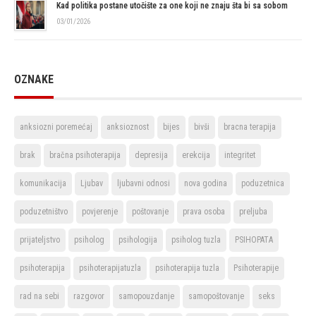
Kad politika postane utočište za one koji ne znaju šta bi sa sobom
03/01/2026
OZNAKE
anksiozni poremećaj
anksioznost
bijes
bivši
bracna terapija
brak
bračna psihoterapija
depresija
erekcija
integritet
komunikacija
Ljubav
ljubavni odnosi
nova godina
poduzetnica
poduzetništvo
povjerenje
poštovanje
prava osoba
preljuba
prijateljstvo
psiholog
psihologija
psiholog tuzla
PSIHOPATA
psihoterapija
psihoterapijatuzla
psihoterapija tuzla
Psihoterapije
rad na sebi
razgovor
samopouzdanje
samopoštovanje
seks