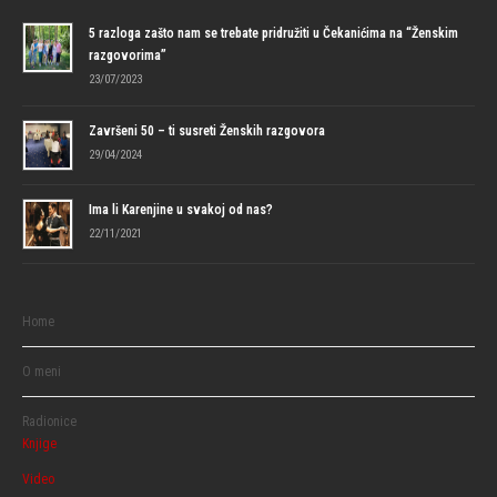
5 razloga zašto nam se trebate pridružiti u Čekanićima na “Ženskim
razgovorima”
23/07/2023
Završeni 50 – ti susreti Ženskih razgovora
29/04/2024
Ima li Karenjine u svakoj od nas?
22/11/2021
Home
O meni
Radionice
Knjige
Video