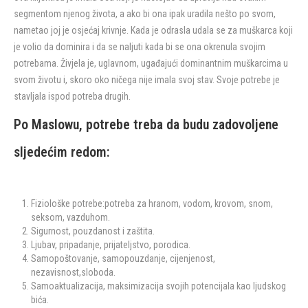
segmentom njenog života, a ako bi ona ipak uradila nešto po svom,
nametao joj je osjećaj krivnje. Kada je odrasla udala se za muškarca koji
je volio da dominira i da se naljuti kada bi se ona okrenula svojim
potrebama. Živjela je, uglavnom, ugađajući dominantnim muškarcima u
svom životu i, skoro oko ničega nije imala svoj stav. Svoje potrebe je
stavljala ispod potreba drugih.
Po Maslowu, potrebe treba da budu zadovoljene
sljedećim redom:
Fiziološke potrebe:potreba za hranom, vodom, krovom, snom,
seksom, vazduhom.
Sigurnost, pouzdanost i zaštita.
Ljubav, pripadanje, prijateljstvo, porodica.
Samopoštovanje, samopouzdanje, cijenjenost,
nezavisnost,sloboda.
Samoaktualizacija, maksimizacija svojih potencijala kao ljudskog
bića.