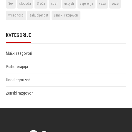
Sex
sloboda
Sreća
strah
uspjeh
uvjerenja
veza
veze
vrijednosti
zaljubljenost
ženski razgovori
KATEGORIJE
Muški razgovori
Psihoterapija
Uncategorized
Ženski razgovori