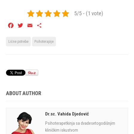
5/5 - (1 vote)
Facebook
Twitter
Email
Share
Lične potrebe
Psihoterapije
ABOUT AUTHOR
Dr.sc. Vahida Djedović
Psihoterapetkinja sa dvadesetogodišnjim
kliničkim iskustvom