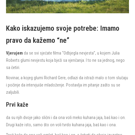
Kako iskazujemo svoje potrebe: Imamo
pravo da kažemo “ne”
Vjerujem
da se svi sjećate filma “Odbjegla nevjesta”, u kojem Julia
Roberts glumi nevjestu koja bježi sa vjenčanja. I to ne sa jednog, nego
sa četiri.
Novinar, a kojeg glumi Richard Gere, odlazi da istraži malo o tom slučaju
i počinje da intervjuiše mladoženje. Postavlja im pitanje zašto su se
zaljubili.
Prvi kaže
da su njih dvoje jako slični i da ona voli meko kuhana jaja, baš kao i on.
Drugi kaže isto, samo što on voli tvrdo kuhana jaja, baš kao i ona.
Treći kaže da ona voli omlet, baš kao i on, a četvrti da oboje izuzetno