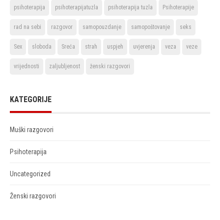
psihoterapija
psihoterapijatuzla
psihoterapija tuzla
Psihoterapije
rad na sebi
razgovor
samopouzdanje
samopoštovanje
seks
Sex
sloboda
Sreća
strah
uspjeh
uvjerenja
veza
veze
vrijednosti
zaljubljenost
ženski razgovori
KATEGORIJE
Muški razgovori
Psihoterapija
Uncategorized
Ženski razgovori