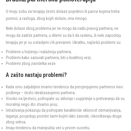
U moju sobu za terapiju često dolaze pojedinci ili parovi kojima treba
pomoć, a razloga, zbog kojih dolaze, ima mnogo.
Neki dolaze zbog problema jer ne mogu da nađu pravog partnera, ne
mogu da zadrže partnera, u dilemi su da li da raskinu, ili neki započinju
terapiju jer je su ostavljeni i/ili prevareni. Ukratko, najčešći problemi su:
Problemi u traženju i nalaženju partnera;
Problemi kako sačuvati partnera, biti u kvalitnoj vezi;
Problemi zbog završetka veze.
A zašto nastaju problemi?
Kada smo zaljubljeni imamo tendencu da precjenjujemo partnerov nivo
poštenja – često idealizazujemo partnera;
Visoko na ljestvici, psihopate su sklonije i uspješnije u pretvaranju da su
moralniji nego što stvarno jesu;
Istraživanja pokazuju da psihopate karakteriše sklonost obmanjivanja,
laganja, posjeduju površni šarm kojim lako zavode, iskorištavaju druge
zbog seksa;
Imaju tendencu da manipulišu već u prvom susretu;