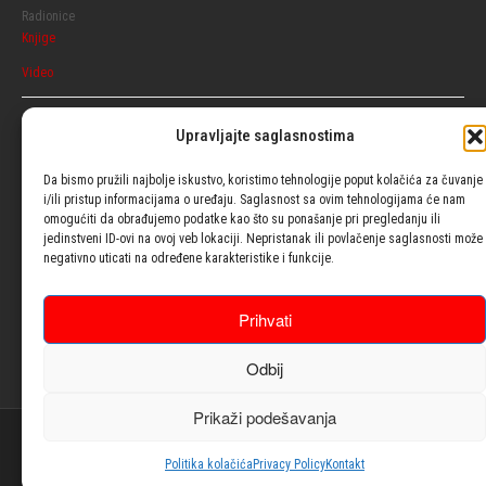
Radionice
Knjige
Video
Razgovaraj
Upravljajte saglasnostima
Ženski
Muški
Da bismo pružili najbolje iskustvo, koristimo tehnologije poput kolačića za čuvanje
i/ili pristup informacijama o uređaju. Saglasnost sa ovim tehnologijama će nam
omogućiti da obrađujemo podatke kao što su ponašanje pri pregledanju ili
Usluge
jedinstveni ID-ovi na ovoj veb lokaciji. Nepristanak ili povlačenje saglasnosti može
negativno uticati na određene karakteristike i funkcije.
Blog
Prihvati
Psiho testovi
Odbij
Kontakt
Prikaži podešavanja
© 2021| Design with ♥ by
Laufer
Politika kolačića
Privacy Policy
Kontakt