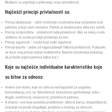
Muškarci su uspešniji u prikrivanju svoje amoralnosti.
Najčešći principi privlačnosti su:
Princip idealizacije – izbor motivisan osobinama koje uočavamo kod
partnera, a koje sami nemamo. Partner je idealizovana slika nas samih;
Princip reciprociteta – privlačnost rađa privlačnost. Ako se nekoj osobi
sviđamo, ta osoba posatje privlačnija za nas;
Princip sigurnosti – osobe koje nude sigurnost;
Princip ljepote – jedan od najpouzdanijih faktora privlačnosti. Pokazalo
se da je ovaj princip važniji muškarcima. Naučna istraživanja pokazuju
da je fizički izgled partnera faktor boj 1.
Koje su najčešće individualne karakteristike koje
su bitne za odnoos:
Imamo one dobre, koje se odnose naš kapacitet za uspješnu
komuniikaciju, a to su: fleksibilnost, bezuslovno pprihvatanje sebe i
drugih, asertivnost, nezaisnost, privrženost partneru.
A imamo i one koje podstiču probllemme: sklnost bijesu, zlopamtljivost,
(vraćanje na prošle događaje), problemi u nošenju sa stresom,