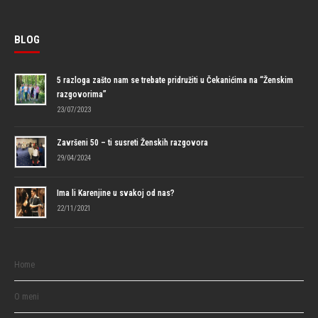
BLOG
5 razloga zašto nam se trebate pridružiti u Čekanićima na “Ženskim
razgovorima”
23/07/2023
Završeni 50 – ti susreti Ženskih razgovora
29/04/2024
Ima li Karenjine u svakoj od nas?
22/11/2021
Home
O meni