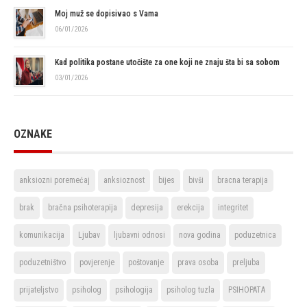
Moj muž se dopisivao s Vama
06/01/2026
Kad politika postane utočište za one koji ne znaju šta bi sa sobom
03/01/2026
OZNAKE
anksiozni poremećaj
anksioznost
bijes
bivši
bracna terapija
brak
bračna psihoterapija
depresija
erekcija
integritet
komunikacija
Ljubav
ljubavni odnosi
nova godina
poduzetnica
poduzetništvo
povjerenje
poštovanje
prava osoba
preljuba
prijateljstvo
psiholog
psihologija
psiholog tuzla
PSIHOPATA