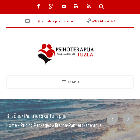
info@psihoterapijatuzla.com
+387 61 569 746
Menu
Bračna/Partnerska terapija
Home
»
Pricing Packages
»
Bračna/Partnerska terapija