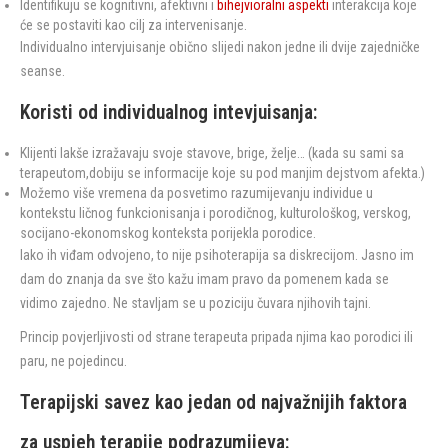
Identifikuju se kognitivni, afektivni i
bihejvioralni aspekti
interakcija koje
će se postaviti kao cilj za intervenisanje.
Individualno intervjuisanje obično slijedi nakon jedne ili dvije zajedničke
seanse.
Koristi od individualnog intevjuisanja:
Klijenti lakše izražavaju svoje stavove, brige, želje… (kada su sami sa
terapeutom,dobiju se informacije koje su pod manjim dejstvom afekta.)
Možemo više vremena da posvetimo razumijevanju individue u
kontekstu ličnog funkcionisanja i porodičnog, kulturološkog, verskog,
socijano-ekonomskog konteksta porijekla porodice.
Iako ih viđam odvojeno, to nije psihoterapija sa diskrecijom. Jasno im
dam do znanja da sve što kažu imam pravo da pomenem kada se
vidimo zajedno. Ne stavljam se u poziciju čuvara njihovih tajni.
Princip povjerljivosti od strane terapeuta pripada njima kao porodici ili
paru, ne pojedincu.
Terapijski savez kao jedan od najvažnijih faktora
za uspjeh terapije podrazumijeva: