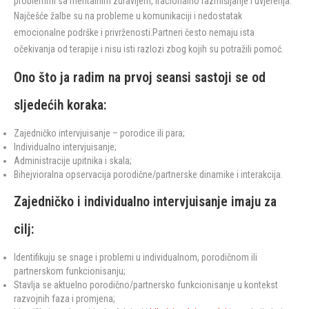
problemmi sa mentalnim zdravljem, iracionalno razmišljanje i uvjerenja.
Najčešće žalbe su na probleme u komunikaciji i nedostatak
emocionalne podrške i privrženosti.Partneri često nemaju ista
očekivanja od terapije i nisu isti razlozi zbog kojih su potražili pomoć.
Ono što ja radim na prvoj seansi sastoji se od
sljedećih koraka:
Zajedničko intervjuisanje – porodice ili para;
Individualno intervjuisanje;
Administracije upitnika i skala;
Bihejvioralna opservacija porodične/partnerske dinamike i interakcija.
Zajedničko i individualno intervjuisanje imaju za
cilj:
Identifikuju se snage i problemi u individualnom, porodičnom ili
partnerskom funkcionisanju;
Stavlja se aktuelno porodično/partnersko funkcionisanje u kontekst
razvojnih faza i promjena;