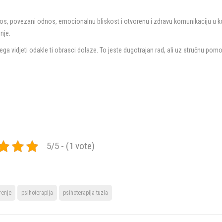
dnos, povezani odnos, emocionalnu bliskost i otvorenu i zdravu komunikaciju u k
nje.
svega vidjeti odakle ti obrasci dolaze. To jeste dugotrajan rad, ali uz stručnu po
5/5 - (1 vote)
renje
psihoterapija
psihoterapija tuzla