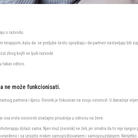
jaju o razvodu.
m terapijom, kažu da se preljube često opraštaju i da partneri nastavljaju biti za
lozi zbog kojih se ljudi razvode.
ju takav odnos.
a ne može funkcionisati.
račnog partnera i djecu. Ovisnik je fokusiran na svoju ovisnost. U danačnje vrije
e ova vrsta ovisnosti značajno prisutnija u odnosu na žene.
psihoterapiju dolazi sama. Njen muž (ovisnik) ne želi, jer smatra da to nije njegov
, povrijeđeno i sa izrazito niskim samopoštovanjem i samopouzdanjem. Nerijetko