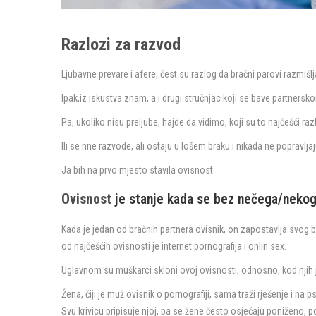
Razlozi za razvod
Ljubavne prevare i afere, čest su razlog da bračni parovi razmišl
Ipak,iz iskustva znam, a i drugi stručnjac koji se bave partnersko
Pa, ukoliko nisu preljube, hajde da vidimo, koji su to najčešći raz
Ili se nne razvode, ali ostaju u lošem braku i nikada ne popravlja
Ja bih na prvo mjesto stavila ovisnost.
Ovisnost
je stanje kada se bez nečega/nekog
Kada je jedan od bračnih partnera ovisnik, on zapostavlja svog b
od najčešćih ovisnosti je internet pornografija i onlin sex.
Uglavnom su muškarci skloni ovoj ovisnosti, odnosno, kod njih j
Žena, čiji je muž ovisnik o pornografiji, sama traži rješenje i na 
Svu krivicu pripisuje njoj, pa se žene često osjećaju poniženo