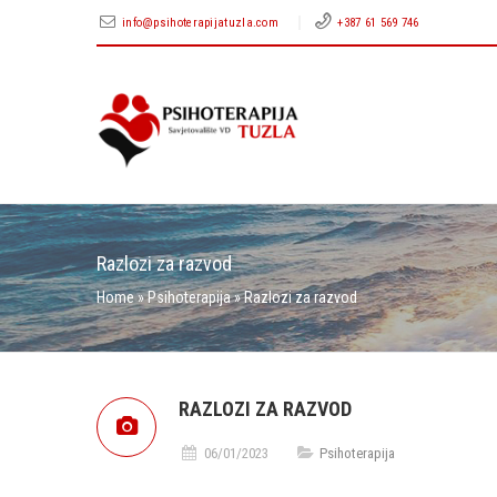
info@psihoterapijatuzla.com
+387 61 569 746
Razlozi za razvod
Home
»
Psihoterapija
»
Razlozi za razvod
RAZLOZI ZA RAZVOD
06/01/2023
Psihoterapija