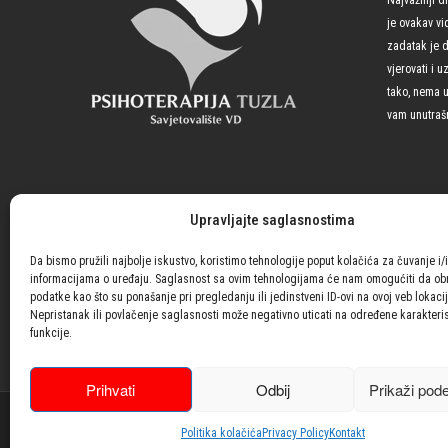
je ovakav vi
zadatak je 
vjerovati i 
tako, nema u
vam unutrašn
Upravljajte saglasnostima
Da bismo pružili najbolje iskustvo, koristimo tehnologije poput kolačića za čuvanje i/i
informacijama o uređaju. Saglasnost sa ovim tehnologijama će nam omogućiti da o
podatke kao što su ponašanje pri pregledanju ili jedinstveni ID-ovi na ovoj veb lokacij
Nepristanak ili povlačenje saglasnosti može negativno uticati na određene karakteris
funkcije.
Prihvati
Odbij
Prikaži pod
© 2021| Design with ♥ by
Laufer
Politika kolačića
Privacy Policy
Kontakt