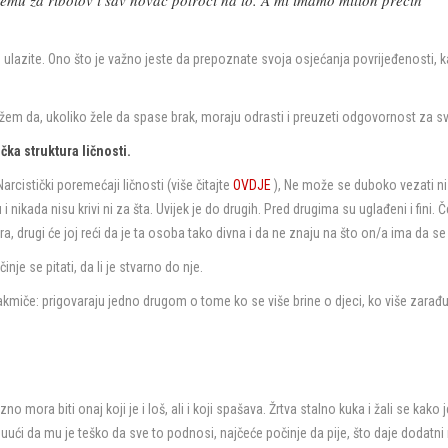
remu za ribolov i sav novac potroči na to. A mi imamo milion prečih
u ulazite. Ono što je važno jeste da prepoznate svoja osjećanja povrijeđenosti, 
em da, ukoliko žele da spase brak, moraju odrasti i preuzeti odgovornost za sv
čka struktura ličnosti.
arcistički poremećaji ličnosti (više čitajte
OVDJE
), Ne može se duboko vezati ni
i nikada nisu krivi ni za šta. Uvijek je do drugih. Pred drugima su uglađeni i fini. 
, drugi će joj reći da je ta osoba tako divna i da ne znaju na što on/a ima da se 
e se pitati, da li je stvarno do nje.
takmiče: prigovaraju jedno drugom o tome ko se više brine o djeci, ko više zarađu
mora biti onaj koji je i loš, ali i koji spašava. Žrtva stalno kuka i žali se kako j
 buući da mu je teško da sve to podnosi, najčeće počinje da pije, što daje dodatni