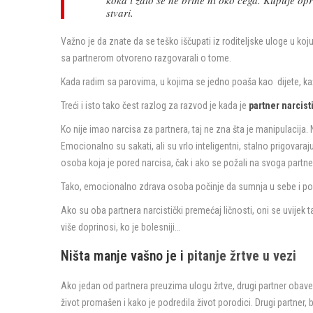
koka i zato se ne brine ni oko čega. Kupuje op
stvari.
Važno je da znate da se teško iščupati iz roditeljske uloge u koj
sa partnerom otvoreno razgovarali o tome.
Kada radim sa parovima, u kojima se jedno poaša kao dijete, kaž
Treći i isto tako čest razlog za razvod je kada je
partner narcisti
Ko nije imao narcisa za partnera, taj ne zna šta je manipulacija. N
Emocionalno su sakati, ali su vrlo inteligentni, stalno prigovaraju 
osoba koja je pored narcisa, čak i ako se požali na svoga partnera
Tako, emocionalno zdrava osoba počinje da sumnja u sebe i počinj
Ako su oba partnera narcistički premećaj ličnosti, oni se uvijek 
više doprinosi, ko je bolesniji…
Ništa manje vašno je i
pitanje žrtve u vezi
Ako jedan od partnera preuzima ulogu žrtve, drugi partner obavezno 
život promašen i kako je podredila život porodici. Drugi partner,