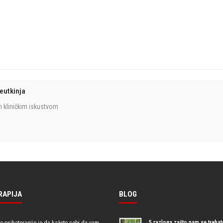
eutkinja
 kliničkim iskustvom
RAPIJA
BLOG
5 razloga zašto nam se trebate
io psihoterapije je da kažete sebi da vam