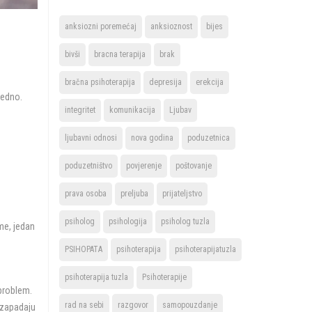
anksiozni poremećaj
anksioznost
bijes
bivši
bracna terapija
brak
bračna psihoterapija
depresija
erekcija
jedno.
integritet
komunikacija
Ljubav
ljubavni odnosi
nova godina
poduzetnica
poduzetništvo
povjerenje
poštovanje
prava osoba
preljuba
prijateljstvo
psiholog
psihologija
psiholog tuzla
me, jedan
PSIHOPATA
psihoterapija
psihoterapijatuzla
psihoterapija tuzla
Psihoterapije
 problem.
rad na sebi
razgovor
samopouzdanje
 zapadaju