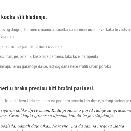
kocka i/ili klađenje.
ovog drugog. Partneri ovisnici u početku su spremni učiniti sve kako bi zadržal
ovisnosti.
 jer zdravi se partner umori i odustaje.
cifičan, jer, ovisnik, kako laže partnera, tako laže i terapeuta.
tiniraju, nema garancije da se, jednog dana neće vratiti svom poroku.
neri u braku prestau biti bračni partneri.
neri. To se dešava kada se jedno od partnera ponaša kao dijete, a drugi partner je r
siguran koliko djece imam. Kada prolazimo pored radnje sa igračkam
ome. Često i kupi i igra se sa djecom, kao da im je vršnjakinja.
pogleda, odmah daje otkaz. Naravno, zna da sam ja njegova zlatna