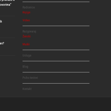
govorima”
Radionice
Knjige
Video
ih
Razgovaraj
Ženski
nas?
Muški
Usluge
Blog
Psiho testovi
Kontakt