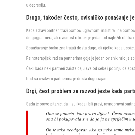
u depresiju.
Drugo, također često, ovisničko ponašanje je 
Kada zdravi partner traži pomoć, uglavnom insistira i na pomoći 
drugogpartnera, ali ovisnost o kocki je jedan od najtežih oblika 
Spaašavanje braka zna trajati dosta dugo, ali rijetko kada uspije,
Psihoterapijski rad sa partnerima gdje je jedan ovisnik, vrlo je spe
Čak i kada neki partneri zaista daju sve od sebe i počinju da aps
Rad sa ovakvim partnerima je dosta dugotrajan.
Drgi, čest problem za razvod jeste kada
part
Sada je pravo pitanje, da li su ikada i bili pravi, ravnopravni part
Ona se ponaša kao pravo dijete! Često nisam 
ona bi pokupovala sve da je ja ne spriječim u t
On je tako neodgovar. Ako ga neko samo mrko 