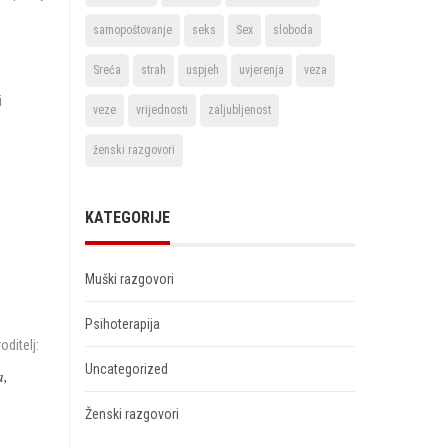
samopoštovanje
seks
Sex
sloboda
Sreća
strah
uspjeh
uvjerenja
veza
i
veze
vrijednosti
zaljubljenost
ženski razgovori
KATEGORIJE
Muški razgovori
Psihoterapija
oditelj:
Uncategorized
a,
Ženski razgovori