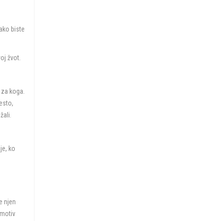
kako biste
oj žvot.
 za koga.
Često,
žali.
je, ko
e njen
 motiv