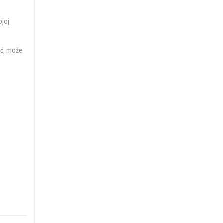
ojoj
moć, može