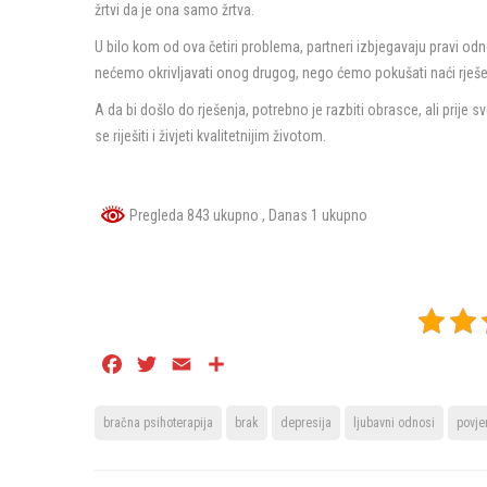
žrtvi da je ona samo žrtva.
U bilo kom od ova četiri problema, partneri izbjegavaju pravi o
nećemo okrivljavati onog drugog, nego ćemo pokušati naći rješe
A da bi došlo do rješenja, potrebno je razbiti obrasce, ali prije 
se riješiti i živjeti kvalitetnijim životom.
Pregleda 843 ukupno
, Danas 1 ukupno
Facebook
Twitter
Email
Share
bračna psihoterapija
brak
depresija
ljubavni odnosi
povje