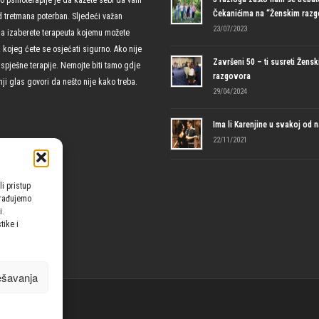
Čekanićima na “Ženskim raz
d tretmana poterban. Sljedeći važan
23/07/2023
da izaberete terapeuta kojemu možete
uz kojeg ćete se osjećati sigurno. Ako nije
Završeni 50 – ti susreti Žensk
spješne terapije. Nemojte biti tamo gdje
razgovora
ji glas govori da nešto nije kako treba.
29/04/2024
Ima li Karenjine u svakoj od 
22/11/2021
li pristup
brađujemo
i.
tike i
ešavanja