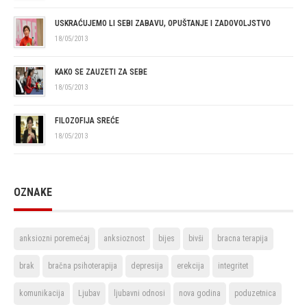
USKRAĆUJEMO LI SEBI ZABAVU, OPUŠTANJE I ZADOVOLJSTVO
18/05/2013
KAKO SE ZAUZETI ZA SEBE
18/05/2013
FILOZOFIJA SREĆE
18/05/2013
OZNAKE
anksiozni poremećaj
anksioznost
bijes
bivši
bracna terapija
brak
bračna psihoterapija
depresija
erekcija
integritet
komunikacija
Ljubav
ljubavni odnosi
nova godina
poduzetnica