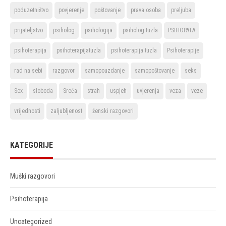
poduzetništvo
povjerenje
poštovanje
prava osoba
preljuba
prijateljstvo
psiholog
psihologija
psiholog tuzla
PSIHOPATA
psihoterapija
psihoterapijatuzla
psihoterapija tuzla
Psihoterapije
rad na sebi
razgovor
samopouzdanje
samopoštovanje
seks
Sex
sloboda
Sreća
strah
uspjeh
uvjerenja
veza
veze
vrijednosti
zaljubljenost
ženski razgovori
KATEGORIJE
Muški razgovori
Psihoterapija
Uncategorized