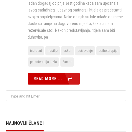
jedan događaj od prije šest godina kada sam upoznala
svog sadašnjeg ljubavnog partnera i htjela ga predstaviti
svojim prijateljicama. Neke od njih su bile mlađe od mene i
došle su ranije na dogovoreno mjesto, kako bi nam
rezervisale stol. Nakon predstavljanja, htjela sam biti
duhovita, pa
incident
nasilje
oskar
poštovanje
psihoterapija
psihoterapija tuzla
šamar
READ MORE ...
NAJNOVIJI ČLANCI