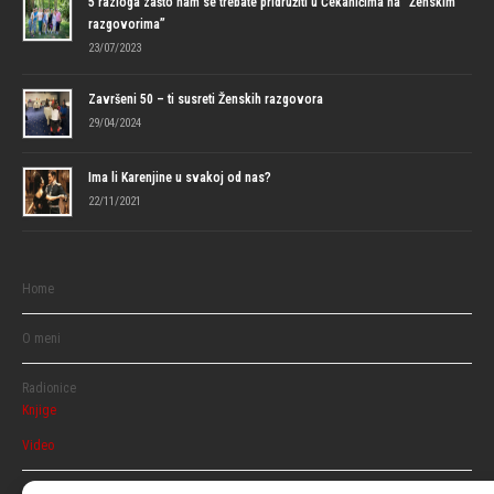
5 razloga zašto nam se trebate pridružiti u Čekanićima na “Ženskim
razgovorima”
23/07/2023
Završeni 50 – ti susreti Ženskih razgovora
29/04/2024
Ima li Karenjine u svakoj od nas?
22/11/2021
Home
O meni
Radionice
Knjige
Video