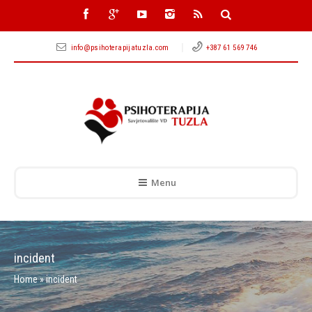
info@psihoterapijatuzla.com
+387 61 569 746
Menu
incident
Home
»
incident