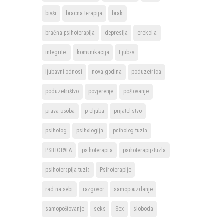
bivši
bracna terapija
brak
bračna psihoterapija
depresija
erekcija
integritet
komunikacija
Ljubav
ljubavni odnosi
nova godina
poduzetnica
poduzetništvo
povjerenje
poštovanje
prava osoba
preljuba
prijateljstvo
psiholog
psihologija
psiholog tuzla
PSIHOPATA
psihoterapija
psihoterapijatuzla
psihoterapija tuzla
Psihoterapije
rad na sebi
razgovor
samopouzdanje
samopoštovanje
seks
Sex
sloboda