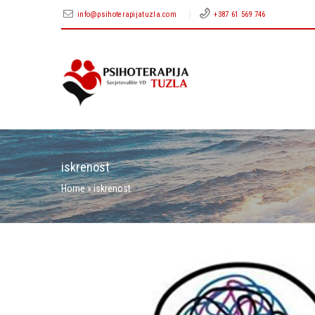
info@psihoterapijatuzla.com
+387 61 569 746
iskrenost
Home
»
iskrenost