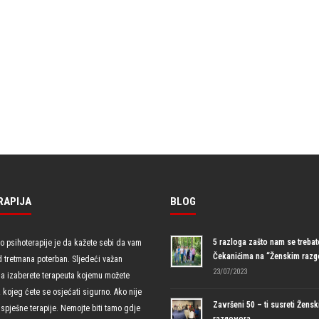
RAPIJA
BLOG
5 razloga zašto nam se trebate
io psihoterapije je da kažete sebi da vam
Čekanićima na “Ženskim raz
d tretmana poterban. Sljedeći važan
23/07/2023
da izaberete terapeuta kojemu možete
uz kojeg ćete se osjećati sigurno. Ako nije
Završeni 50 – ti susreti Žensk
spješne terapije. Nemojte biti tamo gdje