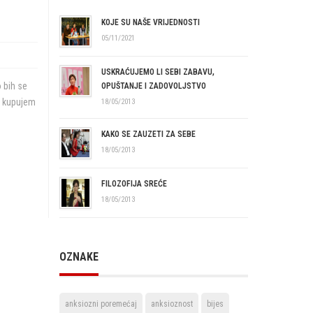
KOJE SU NAŠE VRIJEDNOSTI
05/11/2021
USKRAĆUJEMO LI SEBI ZABAVU,
 bih se
OPUŠTANJE I ZADOVOLJSTVO
o kupujem
18/05/2013
KAKO SE ZAUZETI ZA SEBE
18/05/2013
FILOZOFIJA SREĆE
18/05/2013
OZNAKE
anksiozni poremećaj
anksioznost
bijes