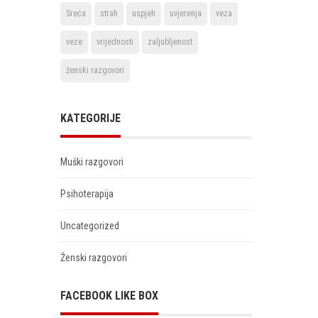
Sreća
strah
uspjeh
uvjerenja
veza
veze
vrijednosti
zaljubljenost
ženski razgovori
KATEGORIJE
Muški razgovori
Psihoterapija
Uncategorized
Ženski razgovori
FACEBOOK LIKE BOX