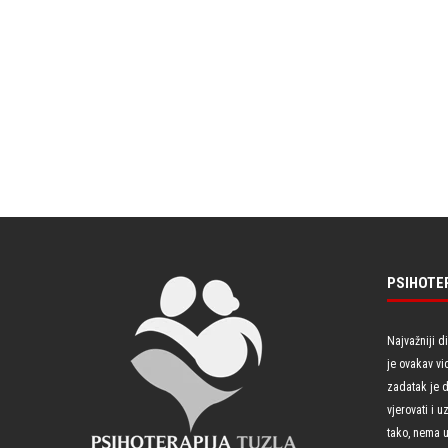
PSIHOTE
Najvažniji d
je ovakav vi
zadatak je 
vjerovati i 
tako, nema u