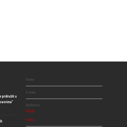
Home
O meni
 pridružiti u
govorima”
Radionice
Knjige
Video
ih