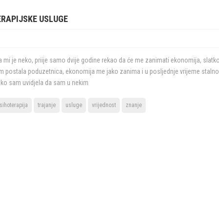
ERAPIJSKE USLUGE
 mi je neko, priije samo dvije godine rekao da će me zanimati ekonomija, slatko
 postala poduzetnica, ekonomija me jako zanima i u posljednje vrijeme staln
Tako sam uvidjela da sam u nekim
sihoterapija
trajanje
usluge
vrijednost
znanje