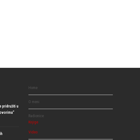
Home
O meni
 pridružiti u
govorima”
Radionice
Knjige
Video
ih