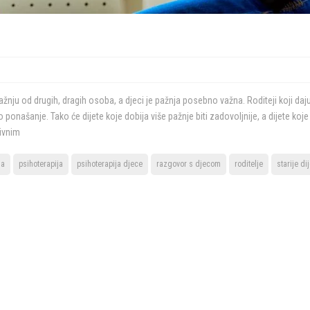
nju od drugih, dragih osoba, a djeci je pažnja posebno važna. Roditeji koji daju,
o ponašanje. Tako će dijete koje dobija više pažnje biti zadovoljnije, a dijete ko
tivnim
ja
psihoterapija
psihoterapija djece
razgovor s djecom
roditelje
starije di