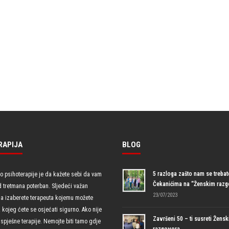
RAPIJA
BLOG
5 razloga zašto nam se trebate
io psihoterapije je da kažete sebi da vam
Čekanićima na “Ženskim raz
d tretmana poterban. Sljedeći važan
23/07/2023
da izaberete terapeuta kojemu možete
uz kojeg ćete se osjećati sigurno. Ako nije
Završeni 50 – ti susreti Žensk
spješne terapije. Nemojte biti tamo gdje