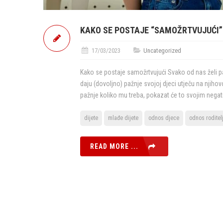
KAKO SE POSTAJE “SAMOŽRTVUJUĆI”
17/03/2023
Uncategorized
Kako se postaje samožrtvujući Svako od nas želi paž
daju (dovoljno) pažnje svojoj djeci utječu na njihov
pažnje koliko mu treba, pokazat će to svojim nega
dijete
mlađe dijete
odnos djece
odnos roditel
READ MORE ...