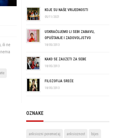
KOJE SU NAŠE VRIJEDNOSTI
05/11/2021
USKRAĆUJEMO LI SEBI ZABAVU,
OPUŠTANJE I ZADOVOLJSTVO
 ili ne
18/05/2013
je nema
KAKO SE ZAUZETI ZA SEBE
18/05/2013
jete
FILOZOFIJA SREĆE
18/05/2013
OZNAKE
anksiozni poremećaj
anksioznost
bijes