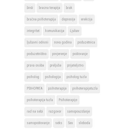
bivši
bracna terapija
brak
bračna psihoterapija
depresija
erekcija
integritet
komunikacija
Ljubav
ljubavni odnosi
nova godina
poduzetnica
poduzetništvo
povjerenje
poštovanje
prava osoba
preljuba
prijateljstvo
psiholog
psihologija
psiholog tuzla
PSIHOPATA
psihoterapija
psihoterapijatuzla
psihoterapija tuzla
Psihoterapije
rad na sebi
razgovor
samopouzdanje
samopoštovanje
seks
Sex
sloboda