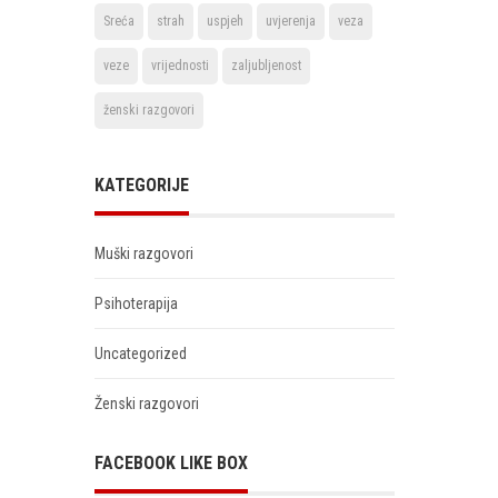
Sreća
strah
uspjeh
uvjerenja
veza
veze
vrijednosti
zaljubljenost
ženski razgovori
KATEGORIJE
Muški razgovori
Psihoterapija
Uncategorized
Ženski razgovori
FACEBOOK LIKE BOX