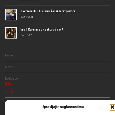
Završeni 50 – ti susreti Ženskih razgovora
29/04/2024
Ima li Karenjine u svakoj od nas?
22/11/2021
Home
O meni
Radionice
Knjige
Video
Razgovaraj
Upravljajte saglasnostima
Ženski