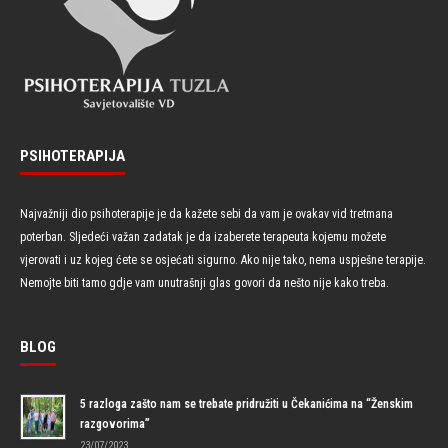
PSIHOTERAPIJA
Najvažniji dio psihoterapije je da kažete sebi da vam je ovakav vid tretmana
poterban. Sljedeći važan zadatak je da izaberete terapeuta kojemu možete
vjerovati i uz kojeg ćete se osjećati sigurno. Ako nije tako, nema uspješne terapije.
Nemojte biti tamo gdje vam unutrašnji glas govori da nešto nije kako treba.
BLOG
5 razloga zašto nam se trebate pridružiti u Čekanićima na “Ženskim
razgovorima”
23/07/2023