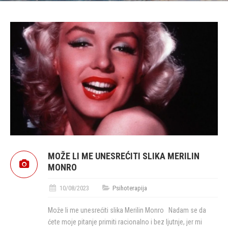
MOŽE LI ME UNESREĆITI SLIKA MERILIN
MONRO
10/08/2023
Psihoterapija
Može li me unesrećiti slika Merilin Monro Nadam se da
ćete moje pitanje primiti racionalno i bez ljutnje, jer mi