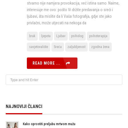
stvarno nije namjera provokacija, već istina samo. Naime,
interesuje me ovo: pošto Vi držite predavanja o sreći i
ljubavi, šta mislite da li Vaša fotografija, gdje ste jako
privlačni, može utjecati na nekoga da
brak
ljepota
Ljubav
psiholog
psihoterapija
savjetovalište
Sreća
zaljubljenost
zgodna žena
READ MORE ...
NAJNOVIJI ČLANCI
Kako oprostiti preljubu mrtvom mužu