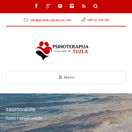
info@psihoterapijatuzla.com
+387 61 569 746
Menu
savjetovalište
Home
»
savjetovalište