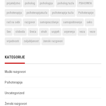
prijateljstvo
psiholog
psihologija
psiholog tuzla
PSIHOPATA
psihoterapija
psihoterapijatuzla
psihoterapija tuzla
Psihoterapije
rad na sebi
razgovor
samopouzdanje
samopoštovanje
seks
Sex
sloboda
Sreća
strah
uspjeh
uvjerenja
veza
veze
vrijednosti
zaljubljenost
ženski razgovori
KATEGORIJE
Muški razgovori
Psihoterapija
Uncategorized
Ženski razgovori