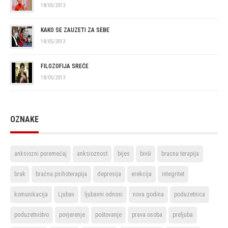
18/05/2013
KAKO SE ZAUZETI ZA SEBE
18/05/2013
FILOZOFIJA SREĆE
18/05/2013
OZNAKE
anksiozni poremećaj
anksioznost
bijes
bivši
bracna terapija
brak
bračna psihoterapija
depresija
erekcija
integritet
komunikacija
Ljubav
ljubavni odnosi
nova godina
poduzetnica
poduzetništvo
povjerenje
poštovanje
prava osoba
preljuba