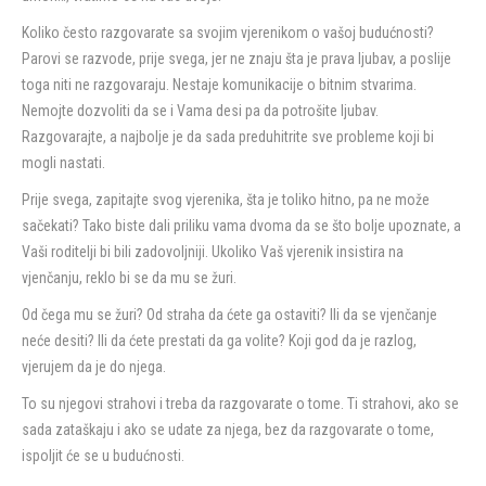
Koliko često razgovarate sa svojim vjerenikom o vašoj budućnosti?
Parovi se razvode, prije svega, jer ne znaju šta je prava ljubav, a poslije
toga niti ne razgovaraju. Nestaje komunikacije o bitnim stvarima.
Nemojte dozvoliti da se i Vama desi pa da potrošite ljubav.
Razgovarajte, a najbolje je da sada preduhitrite sve probleme koji bi
mogli nastati.
Prije svega, zapitajte svog vjerenika, šta je toliko hitno, pa ne može
sačekati? Tako biste dali priliku vama dvoma da se što bolje upoznate, a
Vaši roditelji bi bili zadovoljniji. Ukoliko Vaš vjerenik insistira na
vjenčanju, reklo bi se da mu se žuri.
Od čega mu se žuri? Od straha da ćete ga ostaviti? Ili da se vjenčanje
neće desiti? Ili da ćete prestati da ga volite? Koji god da je razlog,
vjerujem da je do njega.
To su njegovi strahovi i treba da razgovarate o tome. Ti strahovi, ako se
sada zataškaju i ako se udate za njega, bez da razgovarate o tome,
ispoljit će se u budućnosti.