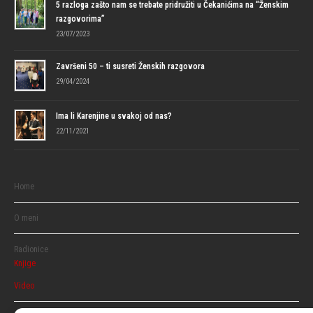
5 razloga zašto nam se trebate pridružiti u Čekanićima na “Ženskim
razgovorima”
23/07/2023
Završeni 50 – ti susreti Ženskih razgovora
29/04/2024
Ima li Karenjine u svakoj od nas?
22/11/2021
Home
O meni
Radionice
Knjige
Video