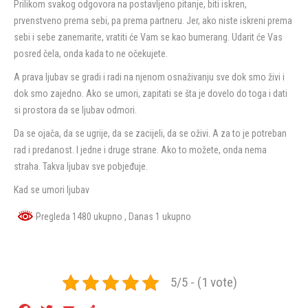
Prilikom svakog odgovora na postavljeno pitanje, biti iskren,
prvenstveno prema sebi, pa prema partneru. Jer, ako niste iskreni prema
sebi i sebe zanemarite, vratiti će Vam se kao bumerang. Udarit će Vas
posred čela, onda kada to ne očekujete.
A prava ljubav se gradi i radi na njenom osnaživanju sve dok smo živi i
dok smo zajedno. Ako se umori, zapitati se šta je dovelo do toga i dati
si prostora da se ljubav odmori.
Da se ojača, da se ugrije, da se zacijeli, da se oživi. A za to je potreban
rad i predanost. I jedne i druge strane. Ako to možete, onda nema
straha. Takva ljubav sve pobjeđuje.
Kad se umori ljubav
Pregleda 1480 ukupno
, Danas 1 ukupno
5/5 - (1 vote)