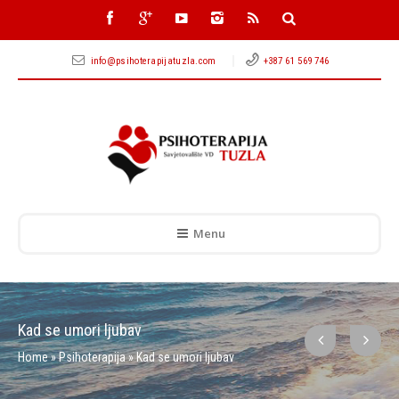
info@psihoterapijatuzla.com
+387 61 569 746
Menu
Kad se umori ljubav
Home
»
Psihoterapija
»
Kad se umori ljubav