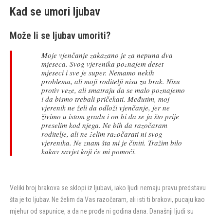
Kad se umori ljubav
Može li se ljubav umoriti?
Moje vjenčanje zakazano je za nepuna dva
mjeseca. Svog vjerenika poznajem deset
mjeseci i sve je super. Nemamo nekih
problema, ali moji roditelji nisu za brak. Nisu
protiv veze, ali smatraju da se malo poznajemo
i da bismo trebali pričekati. Međutim, moj
vjerenik ne želi da odloži vjenčanje, jer ne
živimo u istom gradu i on bi da se ja što prije
preselim kod njega. Ne bih da razočaram
roditelje, ali ne želim razočarati ni svog
vjerenika. Ne znam šta mi je činiti. Tražim bilo
kakav savjet koji će mi pomoći.
Veliki broj brakova se sklopi iz ljubavi, iako ljudi nemaju pravu predstavu
šta je to ljubav. Ne želim da Vas razočaram, ali isti ti brakovi, pucaju kao
mjehur od sapunice, a da ne prođe ni godina dana. Današnji ljudi su