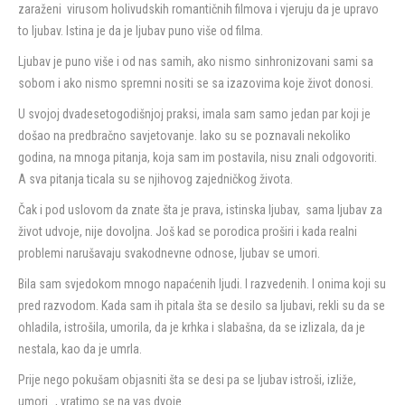
zaraženi virusom holivudskih romantičnih filmova i vjeruju da je upravo
to ljubav. Istina je da je ljubav puno više od filma.
Ljubav je puno više i od nas samih, ako nismo sinhronizovani sami sa
sobom i ako nismo spremni nositi se sa izazovima koje život donosi.
U svojoj dvadesetogodišnjoj praksi, imala sam samo jedan par koji je
došao na predbračno savjetovanje. Iako su se poznavali nekoliko
godina, na mnoga pitanja, koja sam im postavila, nisu znali odgovoriti.
A sva pitanja ticala su se njihovog zajedničkog života.
Čak i pod uslovom da znate šta je prava, istinska ljubav, sama ljubav za
život udvoje, nije dovoljna. Još kad se porodica proširi i kada realni
problemi narušavaju svakodnevne odnose, ljubav se umori.
Bila sam svjedokom mnogo napaćenih ljudi. I razvedenih. I onima koji su
pred razvodom. Kada sam ih pitala šta se desilo sa ljubavi, rekli su da se
ohladila, istrošila, umorila, da je krhka i slabašna, da se izlizala, da je
nestala, kao da je umrla.
Prije nego pokušam objasniti šta se desi pa se ljubav istroši, izliže,
umori…, vratimo se na vas dvoje.