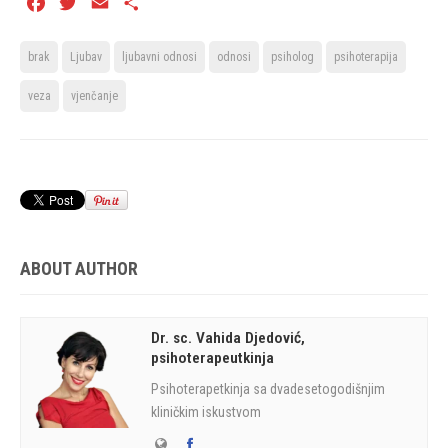
Facebook
Twitter
Email
Share
brak
Ljubav
ljubavni odnosi
odnosi
psiholog
psihoterapija
veza
vjenčanje
ABOUT AUTHOR
Dr. sc. Vahida Djedović,
psihoterapeutkinja
Psihoterapetkinja sa dvadesetogodišnjim
kliničkim iskustvom