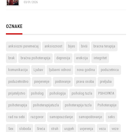
03/01/2026
OZNAKE
anksiozni poremećaj
anksioznost
bijes
bivši
bracna terapija
brak
bračna psihoterapija
depresija
erekcija
integritet
komunikacija
Ljubav
ljubavni odnosi
nova godina
poduzetnica
poduzetništvo
povjerenje
poštovanje
prava osoba
preljuba
prijateljstvo
psiholog
psihologija
psiholog tuzla
PSIHOPATA
psihoterapija
psihoterapijatuzla
psihoterapija tuzla
Psihoterapije
rad na sebi
razgovor
samopouzdanje
samopoštovanje
seks
Sex
sloboda
Sreća
strah
uspjeh
uvjerenja
veza
veze