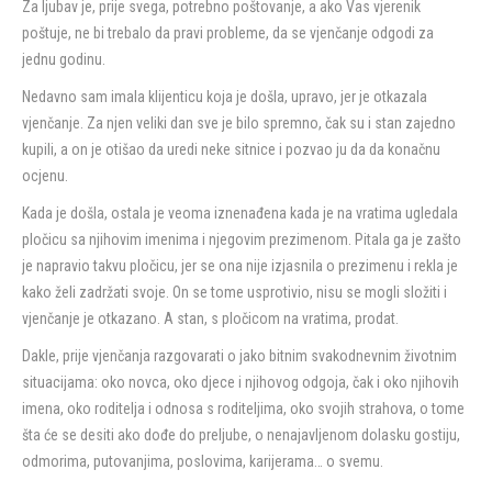
Za ljubav je, prije svega, potrebno poštovanje, a ako Vas vjerenik
poštuje, ne bi trebalo da pravi probleme, da se vjenčanje odgodi za
jednu godinu.
Nedavno sam imala klijenticu koja je došla, upravo, jer je otkazala
vjenčanje. Za njen veliki dan sve je bilo spremno, čak su i stan zajedno
kupili, a on je otišao da uredi neke sitnice i pozvao ju da da konačnu
ocjenu.
Kada je došla, ostala je veoma iznenađena kada je na vratima ugledala
pločicu sa njihovim imenima i njegovim prezimenom. Pitala ga je zašto
je napravio takvu pločicu, jer se ona nije izjasnila o prezimenu i rekla je
kako želi zadržati svoje. On se tome usprotivio, nisu se mogli složiti i
vjenčanje je otkazano. A stan, s pločicom na vratima, prodat.
Dakle, prije vjenčanja razgovarati o jako bitnim svakodnevnim životnim
situacijama: oko novca, oko djece i njihovog odgoja, čak i oko njihovih
imena, oko roditelja i odnosa s roditeljima, oko svojih strahova, o tome
šta će se desiti ako dođe do preljube, o nenajavljenom dolasku gostiju,
odmorima, putovanjima, poslovima, karijerama… o svemu.