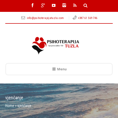
info@psihoterapijatuzla.com
+387 61 569 746
Menu
vjenčanje
Home
»
vjenčanje