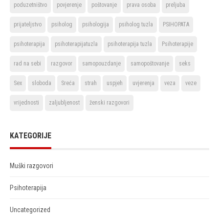
poduzetništvo
povjerenje
poštovanje
prava osoba
preljuba
prijateljstvo
psiholog
psihologija
psiholog tuzla
PSIHOPATA
psihoterapija
psihoterapijatuzla
psihoterapija tuzla
Psihoterapije
rad na sebi
razgovor
samopouzdanje
samopoštovanje
seks
Sex
sloboda
Sreća
strah
uspjeh
uvjerenja
veza
veze
vrijednosti
zaljubljenost
ženski razgovori
KATEGORIJE
Muški razgovori
Psihoterapija
Uncategorized