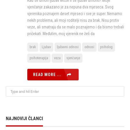
Kad se umori ljubav Može li se ljubav umoriti? Moje
vjenčanje zakazano je za nepuna dva mjeseca. Svog
vjerenika poznajem deset mjeseci i sve je super. Nemamo
nekih problema, ali moji roditelji nisu za brak. Nisu protiv
veze, ali smatraju da se malo poznajemo i da bismo trebali
pričekati. Međutim, moj vjerenik ne želi da
brak
Ljubav
ljubavni odnosi
odnosi
psiholog
psihoterapija
veza
vjenčanje
READ MORE ...
NAJNOVIJI ČLANCI