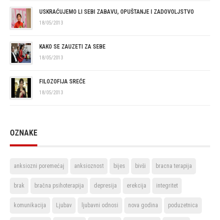
USKRAĆUJEMO LI SEBI ZABAVU, OPUŠTANJE I ZADOVOLJSTVO
18/05/2013
KAKO SE ZAUZETI ZA SEBE
18/05/2013
FILOZOFIJA SREĆE
18/05/2013
OZNAKE
anksiozni poremećaj
anksioznost
bijes
bivši
bracna terapija
brak
bračna psihoterapija
depresija
erekcija
integritet
komunikacija
Ljubav
ljubavni odnosi
nova godina
poduzetnica