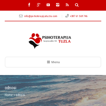
info@psihoterapijatuzla.com
+387 61 569 746
Menu
odnosi
Home
»
odnosi