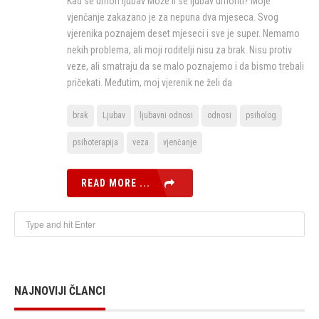
Kad se umori ljubav Može li se ljubav umoriti? Moje
vjenčanje zakazano je za nepuna dva mjeseca. Svog
vjerenika poznajem deset mjeseci i sve je super. Nemamo
nekih problema, ali moji roditelji nisu za brak. Nisu protiv
veze, ali smatraju da se malo poznajemo i da bismo trebali
pričekati. Međutim, moj vjerenik ne želi da
brak
Ljubav
ljubavni odnosi
odnosi
psiholog
psihoterapija
veza
vjenčanje
READ MORE ...
NAJNOVIJI ČLANCI