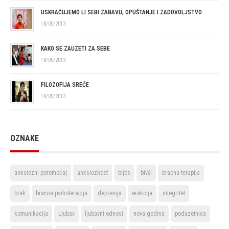
USKRAĆUJEMO LI SEBI ZABAVU, OPUŠTANJE I ZADOVOLJSTVO
18/05/2013
KAKO SE ZAUZETI ZA SEBE
18/05/2013
FILOZOFIJA SREĆE
18/05/2013
OZNAKE
anksiozni poremećaj
anksioznost
bijes
bivši
bracna terapija
brak
bračna psihoterapija
depresija
erekcija
integritet
komunikacija
Ljubav
ljubavni odnosi
nova godina
poduzetnica