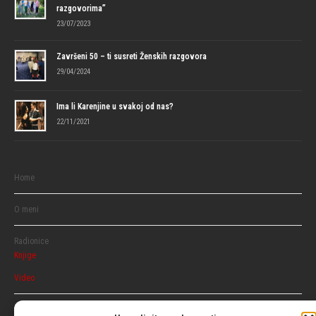
razgovorima”
23/07/2023
Završeni 50 – ti susreti Ženskih razgovora
29/04/2024
Ima li Karenjine u svakoj od nas?
22/11/2021
Home
O meni
Radionice
Knjige
Video
Razgovaraj