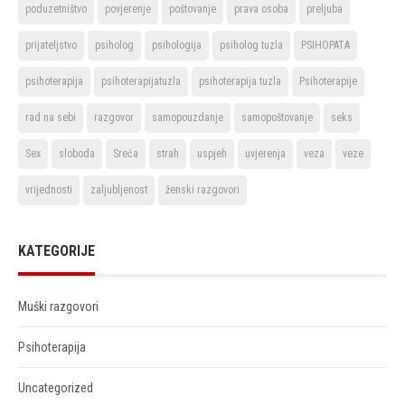
poduzetništvo
povjerenje
poštovanje
prava osoba
preljuba
prijateljstvo
psiholog
psihologija
psiholog tuzla
PSIHOPATA
psihoterapija
psihoterapijatuzla
psihoterapija tuzla
Psihoterapije
rad na sebi
razgovor
samopouzdanje
samopoštovanje
seks
Sex
sloboda
Sreća
strah
uspjeh
uvjerenja
veza
veze
vrijednosti
zaljubljenost
ženski razgovori
KATEGORIJE
Muški razgovori
Psihoterapija
Uncategorized